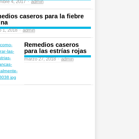
Author
mbre 4, 2017
admin
edios caseros para la fiebre
ina
Author
 1, 2018
admin
Remedios caseros
para las estrías rojas
Author
marzo 27, 2018
admin