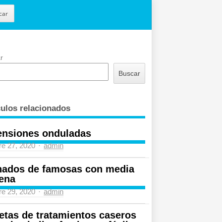
car
r
Buscar
culos relacionados
ensiones onduladas
Author
re 27, 2020
admin
nados de famosas con media
ena
Author
re 29, 2020
admin
etas de tratamientos caseros