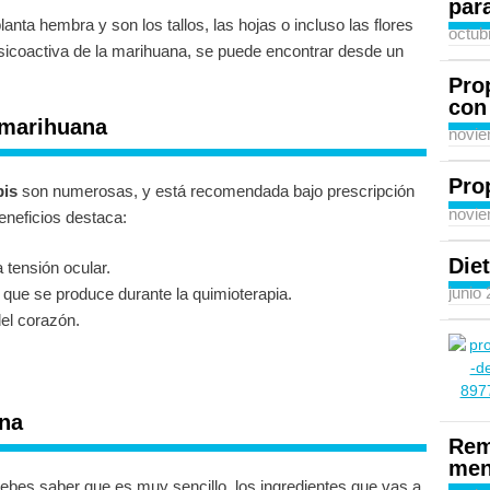
para
nta hembra y son los tallos, las hojas o incluso las flores
octub
sicoactiva de la marihuana, se puede encontrar desde un
Pro
con
 marihuana
novie
Pro
bis
son numerosas, y está recomendada bajo prescripción
novie
eneficios destaca:
Diet
 tensión ocular.
junio
s que se produce durante la quimioterapia.
el corazón.
ana
Rem
men
debes saber que es muy sencillo, los ingredientes que vas a