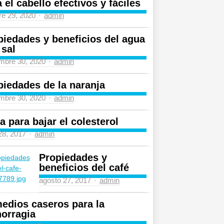
 el cabello efectivos y fáciles
Author
re 29, 2020
admin
piedades y beneficios del agua
 sal
Author
mbre 30, 2020
admin
piedades de la naranja
Author
mbre 30, 2020
admin
a para bajar el colesterol
Author
 28, 2017
admin
Propiedades y
beneficios del café
Author
agosto 27, 2017
admin
edios caseros para la
orragia