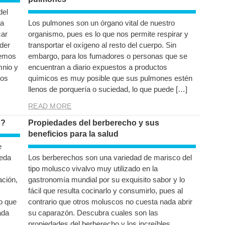
del
ra
Los pulmones son un órgano vital de nuestro
car
organismo, pues es lo que nos permite respirar y
der
transportar el oxígeno al resto del cuerpo. Sin
remos
embargo, para los fumadores o personas que se
mnio y
encuentran a diario expuestos a productos
Los
químicos es muy posible que sus pulmones estén
llenos de porquería o suciedad, lo que puede […]
READ MORE
s?
Propiedades del berberecho y sus
beneficios para la salud
e
ueda
Los berberechos son una variedad de marisco del
tipo molusco vivalvo muy utilizado en la
ación,
gastronomía mundial por su exquisito sabor y lo
fácil que resulta cocinarlo y consumirlo, pues al
o que
contrario que otros moluscos no cuesta nada abrir
ada
su caparazón. Descubra cuales son las
propiedades del berberecho y los increíbles