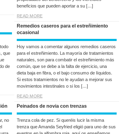
beneficios que pueden aportar a su […]
READ MORE
Remedios caseros para el estreñimiento
ocasional
 todo
Hoy vamos a comentar algunos remedios caseros
s, que
para el estreñimiento. La mayoría de tratamientos
que
naturales, son para combatir el estreñimiento más
ido de
común, que se debe a la falta de ejercicio, una
dieta baja en fibra, o el bajo consumo de líquidos.
Si estos tratamientos no le ayudan a mejorar sus
movimientos intestinales o si los […]
READ MORE
ción
Peinados de novia con trenzas
r, no
Trenza cola de pez. Si queréis lucir la misma
el
trenza que Amanda Seyfried eligió para uno de sus
curra
eventos en la alfombra roja, aquí os enseñamos