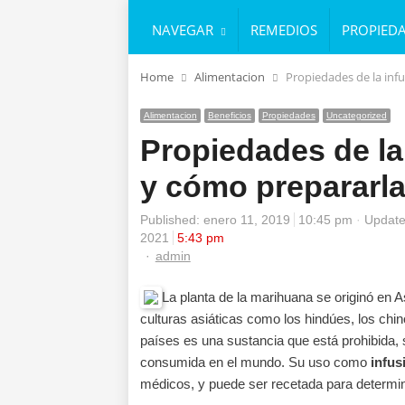
NAVEGAR
REMEDIOS
PROPIED
Home
Alimentacion
Propiedades de la inf
Alimentacion
Beneficios
Propiedades
Uncategorized
Propiedades de la
y cómo prepararl
Published:
enero 11, 2019
10:45 pm
Update
2021
5:43 pm
Author
admin
La planta de la marihuana se originó en 
culturas asiáticas como los hindúes, los chi
países es una sustancia que está prohibida,
consumida en el mundo. Su uso como
infus
médicos, y puede ser recetada para determi