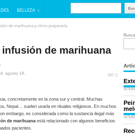
BUSCAR
Bus
ADES
BELLEZA
usión de marihuana y cómo prepararla
Busca
 infusión de marihuana
a
Artí
d: agosto 18,
337
Ext
octub
Asia, concretamente en la zona sur y central. Muchas
Pei
nos, Nepal… suelen usarla en rituales religiosos. En muchos
mel
 sin embargo, es considerada como la sustancia ilegal más
octub
ión de marihuana
está relacionado con algunos beneficios
nados pacientes.
Rec