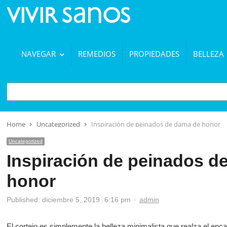
NAVEGAR
REMEDIOS
PROPIEDADES
BELLEZA
BUSCAR
Home
Uncategorized
Inspiración de peinados de dama de honor
Uncategorized
Inspiración de peinados d
honor
Author
Published:
diciembre 5, 2019
6:16 pm
admin
El cortejo es simplemente la belleza minimalista que realza el enc