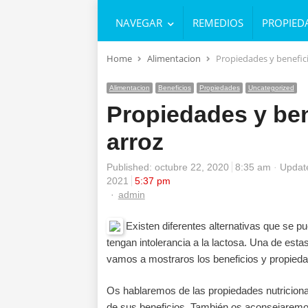
NAVEGAR
REMEDIOS
PROPIED
Home
Alimentacion
Propiedades y benefici
Alimentacion
Beneficios
Propiedades
Uncategorized
Propiedades y ben
arroz
Published:
octubre 22, 2020
8:35 am
Update
2021
5:37 pm
Author
admin
Existen diferentes alternativas que se p
tengan intolerancia a la lactosa. Una de estas
vamos a mostraros los beneficios y propiedad
Os hablaremos de las propiedades nutricionale
de sus beneficios. También os aconsejarem