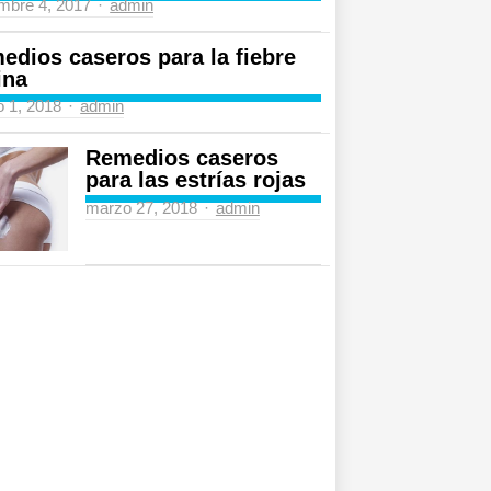
Author
mbre 4, 2017
admin
edios caseros para la fiebre
ina
Author
 1, 2018
admin
Remedios caseros
para las estrías rojas
Author
marzo 27, 2018
admin