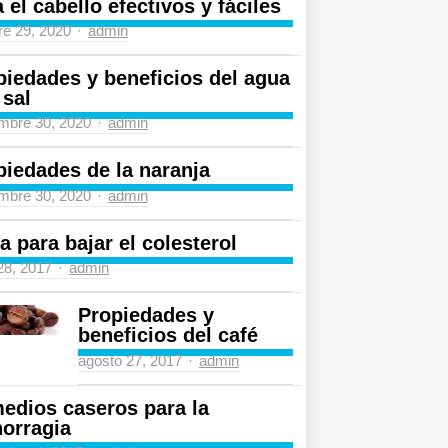
 el cabello efectivos y fáciles
Author
re 29, 2020
admin
piedades y beneficios del agua
 sal
Author
mbre 30, 2020
admin
piedades de la naranja
Author
mbre 30, 2020
admin
a para bajar el colesterol
Author
 28, 2017
admin
Propiedades y
beneficios del café
Author
agosto 27, 2017
admin
edios caseros para la
orragia