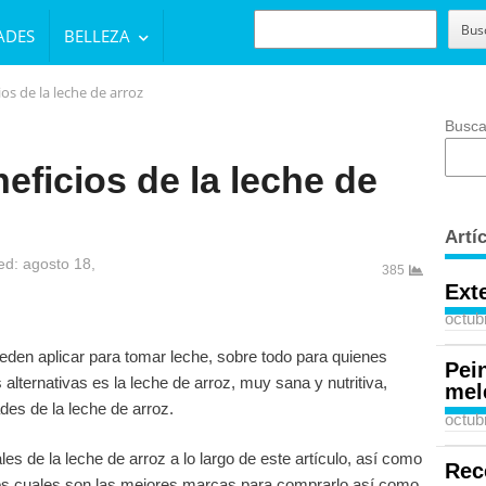
BUSCAR
Bus
ADES
BELLEZA
os de la leche de arroz
Busca
eficios de la leche de
Artí
d: agosto 18,
385
Ext
octub
ueden aplicar para tomar leche, sobre todo para quienes
Pei
 alternativas es la leche de arroz, muy sana y nutritiva,
mel
es de la leche de arroz.
octub
s de la leche de arroz a lo largo de este artículo, así como
Rec
os cuales son las mejores marcas para comprarlo así como