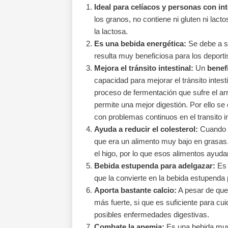
Ideal para celíacos y personas con int
los granos, no contiene ni gluten ni lac
la lactosa.
Es una bebida energética:
Se debe a su
resulta muy beneficiosa para los deporti
Mejora el tránsito intestinal:
Un
benefi
capacidad para mejorar el tránsito intes
proceso de fermentación que sufre el ar
permite una mejor digestión. Por ello 
con problemas continuos en el transito in
Ayuda a reducir el colesterol:
Cuando h
que era un alimento muy bajo en grasas. 
el higo, por lo que esos alimentos ayudan
Bebida estupenda para adelgazar:
Es 
que la convierte en la bebida estupenda
Aporta bastante calcio:
A pesar de que 
más fuerte, si que es suficiente para c
posibles enfermedades digestivas.
Combate la anemia:
Es una bebida muy 