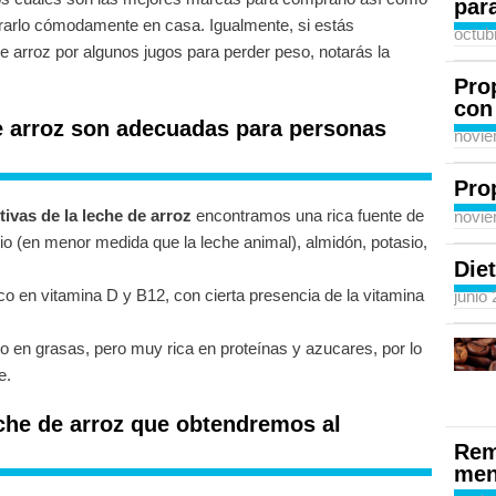
para
ararlo cómodamente en casa. Igualmente, si estás
octub
e arroz por algunos jugos para perder peso, notarás la
Pro
con
e arroz son adecuadas para personas
novie
Pro
tivas de la leche de arroz
encontramos una rica fuente de
novie
cio (en menor medida que la leche animal), almidón, potasio,
Diet
co en vitamina D y B12, con cierta presencia de la vitamina
junio
 en grasas, pero muy rica en proteínas y azucares, por lo
e.
eche de arroz que obtendremos al
Rem
men