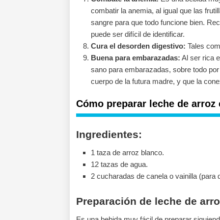
combatir la anemia, al igual que las fruti
sangre para que todo funcione bien. Re
puede ser difícil de identificar.
Cura el desorden digestivo:
Tales como
Buena para embarazadas:
Al ser rica 
sano para embarazadas, sobre todo por l
cuerpo de la futura madre, y que la cone
Cómo preparar leche de arroz 
Ingredientes:
1 taza de arroz blanco.
12 tazas de agua.
2 cucharadas de canela o vainilla (para
Preparación de leche de arro
Es una bebida muy fácil de preparar siguiend