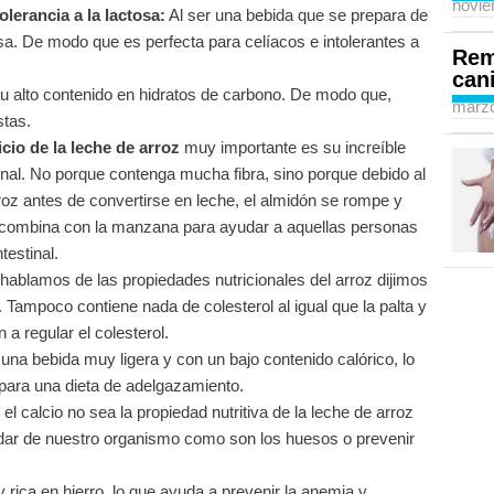
novie
olerancia a la lactosa:
Al ser una bebida que se prepara de
tosa. De modo que es perfecta para celíacos e intolerantes a
Rem
can
 alto contenido en hidratos de carbono. De modo que,
marzo
stas.
cio de la leche de arroz
muy importante es su increíble
tinal. No porque contenga mucha fibra, sino porque debido al
roz antes de convertirse en leche, el almidón se rompe y
se combina con la manzana para ayudar a aquellas personas
testinal.
ablamos de las propiedades nutricionales del arroz dijimos
Tampoco contiene nada de colesterol al igual que la palta y
 a regular el colesterol.
una bebida muy ligera y con un bajo contenido calórico, lo
 para una dieta de adelgazamiento.
el calcio no sea la propiedad nutritiva de la leche de arroz
uidar de nuestro organismo como son los huesos o prevenir
rica en hierro, lo que ayuda a prevenir la anemia y