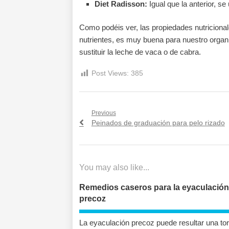
Diet Radisson:
Igual que la anterior, se 
Como podéis ver, las propiedades nutricionale
nutrientes, es muy buena para nuestro organ
sustituir la leche de vaca o de cabra.
Post Views:
385
Navegación
Previous
Previous
Peinados de graduación para pelo rizado
de
post:
entradas
You may also like...
Remedios caseros para la eyaculación
precoz
La eyaculación precoz puede resultar una tor