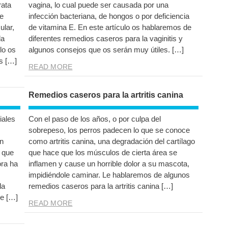
rata
vagina, lo cual puede ser causada por una
e
infección bacteriana, de hongos o por deficiencia
lar,
de vitamina E. En este artículo os hablaremos de
da
diferentes remedios caseros para la vaginitis y
lo os
algunos consejos que os serán muy útiles. […]
s […]
READ MORE
Remedios caseros para la artritis canina
iales
Con el paso de los años, o por culpa del
sobrepeso, los perros padecen lo que se conoce
on
como artritis canina, una degradación del cartílago
 que
que hace que los músculos de cierta área se
ra ha
inflamen y cause un horrible dolor a su mascota,
impidiéndole caminar. Le hablaremos de algunos
la
remedios caseros para la artritis canina […]
e […]
READ MORE