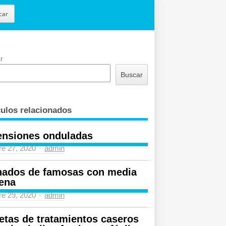
car
r
Buscar
culos relacionados
ensiones onduladas
Author
re 27, 2020
admin
nados de famosas con media
ena
Author
re 29, 2020
admin
etas de tratamientos caseros