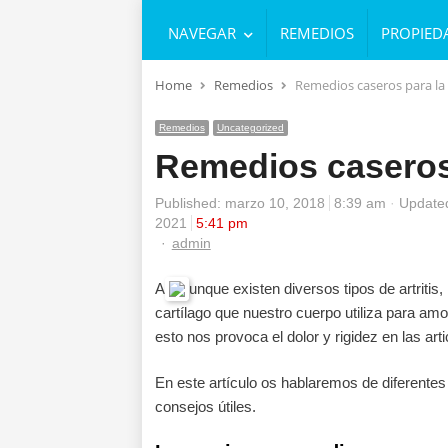
NAVEGAR
REMEDIOS
PROPIED
Home
Remedios
Remedios caseros para la 
Remedios
Uncategorized
Remedios caseros 
Published:
marzo 10, 2018
8:39 am
Updated
2021
5:41 pm
Author
admin
A
unque existen diversos tipos de artritis
cartílago que nuestro cuerpo utiliza para amo
esto nos provoca el dolor y rigidez en las art
En este artículo os hablaremos de diferente
consejos útiles.