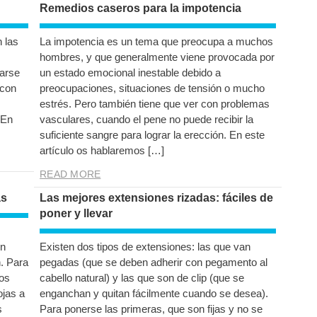
Remedios caseros para la impotencia
n las
La impotencia es un tema que preocupa a muchos
hombres, y que generalmente viene provocada por
zarse
un estado emocional inestable debido a
 con
preocupaciones, situaciones de tensión o mucho
estrés. Pero también tiene que ver con problemas
 En
vasculares, cuando el pene no puede recibir la
suficiente sangre para lograr la erección. En este
artículo os hablaremos […]
READ MORE
as
Las mejores extensiones rizadas: fáciles de
poner y llevar
en
Existen dos tipos de extensiones: las que van
. Para
pegadas (que se deben adherir con pegamento al
los
cabello natural) y las que son de clip (que se
ojas a
enganchan y quitan fácilmente cuando se desea).
s
Para ponerse las primeras, que son fijas y no se