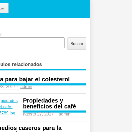
car
r
Buscar
culos relacionados
a para bajar el colesterol
Author
 28, 2017
admin
Propiedades y
beneficios del café
Author
agosto 27, 2017
admin
edios caseros para la