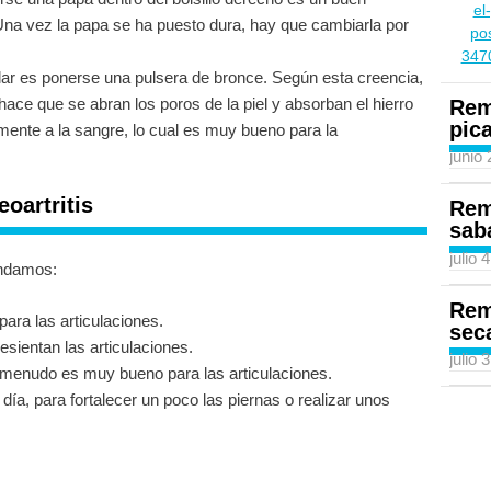
Una vez la papa se ha puesto dura, hay que cambiarla por
ar es ponerse una pulsera de bronce. Según esta creencia,
a hace que se abran los poros de la piel y absorban el hierro
Rem
pic
tamente a la sangre, lo cual es muy bueno para la
junio
oartritis
Rem
sab
julio 
endamos:
Rem
ara las articulaciones.
sec
esientan las articulaciones.
julio 
 menudo es muy bueno para las articulaciones.
día, para fortalecer un poco las piernas o realizar unos