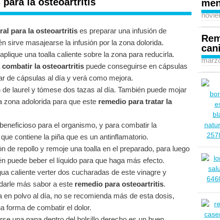
ara la osteoartritis
men
novie
al para la osteoartritis
es preparar una infusión de
Rem
n sirve masajearse la infusión por la zona dolorida.
can
plique una toalla caliente sobre la zona para reducirla.
marzo
combatir la osteoartritis
puede conseguirse en cápsulas
par de cápsulas al día y verá como mejora.
 de laurel y tómese dos tazas al día. También puede mojar
 la zona adolorida para que este
remedio para tratar la
neficioso para el organismo, y para combatir la
a que contiene la piña que es un antinflamatorio.
n de repollo y remoje una toalla en el preparado, para luego
én puede beber el líquido para que haga más efecto.
a caliente verter dos cucharadas de este vinagre y
 darle más sabor a este
remedio para osteoartritis
.
en polvo al día, no se recomienda más de esta dosis,
 forma de combatir el dolor.
se una papa dentro del bolsillo derecho es un buen