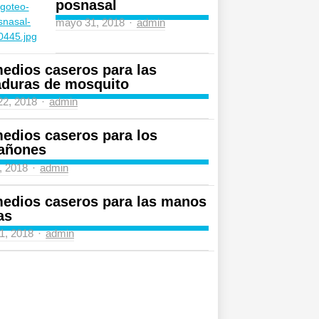
posnasal
Author
mayo 31, 2018
admin
edios caseros para las
aduras de mosquito
Author
 22, 2018
admin
edios caseros para los
añones
Author
4, 2018
admin
edios caseros para las manos
as
Author
31, 2018
admin