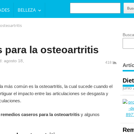
BUSCAR
Bus
ADES
BELLEZA
osteoartritis
Busca
para la osteoartritis
: agosto 18,
418
Artí
Diet
, la más común es la osteoartritis, la cual sucede cuando el
junio
rtiguar el impacto entre las articulaciones se desgasta y
iculaciones.
s
remedios caseros para la osteoartritis
y algunos
Rem