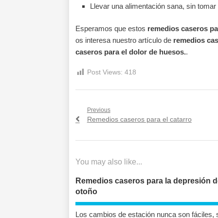
Llevar una alimentación sana, sin toma
Esperamos que estos
remedios caseros par
os interesa nuestro artículo de
remedios cas
caseros para el dolor de huesos.
.
Post Views:
418
Navegación
Previous
Previous
Remedios caseros para el catarro
de
post:
entradas
You may also like...
Remedios caseros para la depresión d
otoño
Los cambios de estación nunca son fáciles, 