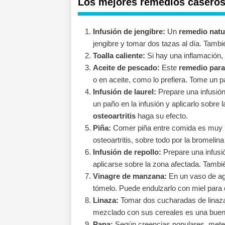
Los mejores remedios caseros p
Infusión de jengibre:
Un
remedio natur
jengibre y tomar dos tazas al día. Tambié
Toalla caliente:
Si hay una inflamación, a
Aceite de pescado:
Este
remedio para 
o en aceite, como lo prefiera. Tome un 
Infusión de laurel:
Prepare una infusión
un paño en la infusión y aplicarlo sobre
osteoartritis
haga su efecto.
Piña:
Comer piña entre comida es muy be
osteoartritis, sobre todo por la bromelin
Infusión de repollo:
Prepare una infusió
aplicarse sobre la zona afectada. Tambi
Vinagre de manzana:
En un vaso de agu
tómelo. Puede endulzarlo con miel para
Linaza:
Tomar dos cucharadas de linaza 
mezclado con sus cereales es una buena
Papa:
Según creencias populares, meter