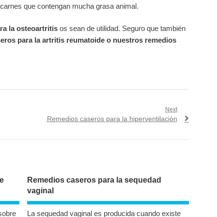
r carnes que contengan mucha grasa animal.
a la osteoartritis
os sean de utilidad. Seguro que también
eros para la artritis reumatoide o nuestros remedios
Next
Next
Remedios caseros para la hiperventilación
post:
e
Remedios caseros para la sequedad
vaginal
sobre
La sequedad vaginal es producida cuando existe