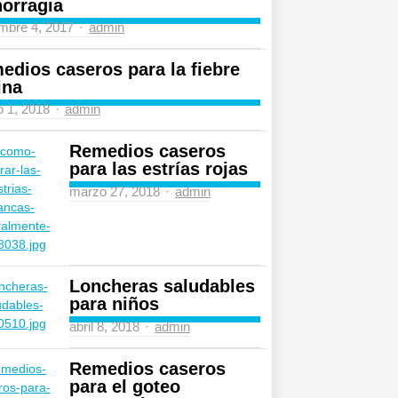
orragia
Author
mbre 4, 2017
admin
edios caseros para la fiebre
ina
Author
 1, 2018
admin
Remedios caseros
para las estrías rojas
Author
marzo 27, 2018
admin
Loncheras saludables
para niños
Author
abril 8, 2018
admin
Remedios caseros
para el goteo