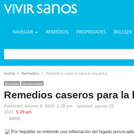
NAVEGAR
REMEDIOS
PROPIEDADES
BELLEZA
BUSCAR
Home
Remedios
Remedios caseros para la hepatitis
Remedios
Uncategorized
Remedios caseros para la h
Published:
febrero 9, 2020
1:28 pm
Updated: agosto 18,
2021
5:29 pm
Author
admin
Por hepatitis se entiende una inflamación del hígado provocada 