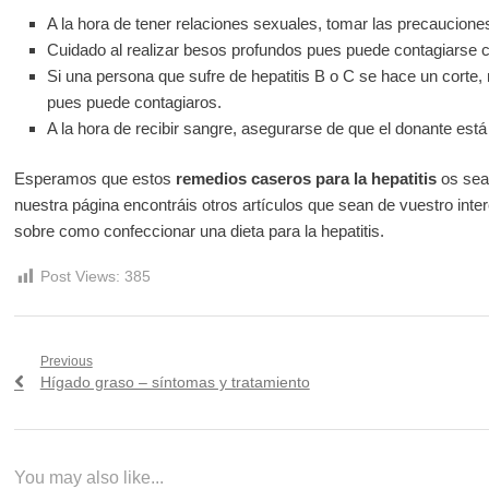
A la hora de tener relaciones sexuales, tomar las precaucione
Cuidado al realizar besos profundos pues puede contagiarse co
Si una persona que sufre de hepatitis B o C se hace un corte,
pues puede contagiaros.
A la hora de recibir sangre, asegurarse de que el donante est
Esperamos que estos
remedios caseros para la hepatitis
os sean
nuestra página encontráis otros artículos que sean de vuestro inter
sobre como confeccionar una dieta para la hepatitis.
Post Views:
385
Navegación
Previous
Previous
Hígado graso – síntomas y tratamiento
de
post:
entradas
You may also like...