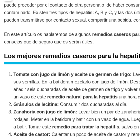
puede proceder por el contacto de otra persona o de haber consu
contaminado. Existen tres tipos de hepatitis: A, B y C, y las dos ú
pueden transmitirse por contacto sexual, compartir una bebida, c
En este artículo os hablaremos de algunos
remedios caseros para
consejos que de seguro que os serán útiles.
Los mejores remedios caseros para la hepatit
Tomate con jugo de limón y aceite de germen de trigo:
Lava
sus semillas. En la batidora mezclarlo con jugo de limón. Desp
añadir seis cucharadas de aceite de germen de trigo y volver
un vaso de este
remedio natural para la hepatitis
una hora 
Gránulos de lecitina:
Consumir dos cucharadas al día.
Zanahoria con jugo de limón:
Levar bien un par de zanahoria
rodajas. Meter en la batidora y batir con un vaso de agua. Lue
a batir. Tomar este
remedio para tratar la hepatitis
, salvo en
Aceite de castor:
Calentar un poco de aceite de castor y rem