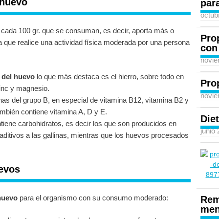
 huevo
para
octub
r cada 100 gr. que se consuman, es decir, aporta más o
Pro
 que realice una actividad física moderada por una persona
con
novie
 del huevo
lo que más destaca es el hierro, sobre todo en
Pro
zinc y magnesio.
novie
nas del grupo B, en especial de vitamina B12, vitamina B2 y
ambién contiene vitamina A, D y E.
Diet
ntiene carbohidratos, es decir los que son producidos en
junio
ditivos a las gallinas, mientras que los huevos procesados
evos
huevo
para el organismo con su consumo moderado:
Rem
men