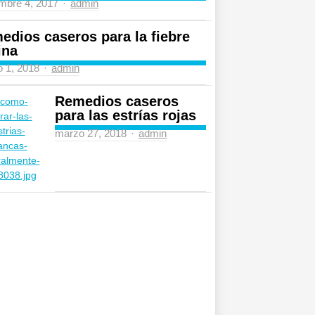
Author
mbre 4, 2017
admin
edios caseros para la fiebre
ina
Author
 1, 2018
admin
Remedios caseros
para las estrías rojas
Author
marzo 27, 2018
admin