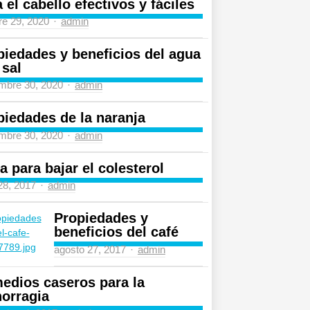
 el cabello efectivos y fáciles
Author
re 29, 2020
admin
piedades y beneficios del agua
 sal
Author
mbre 30, 2020
admin
piedades de la naranja
Author
mbre 30, 2020
admin
a para bajar el colesterol
Author
 28, 2017
admin
Propiedades y
beneficios del café
Author
agosto 27, 2017
admin
edios caseros para la
orragia