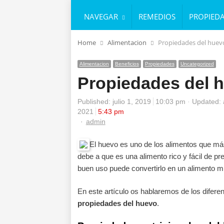
NAVEGAR
REMEDIOS
PROPIED
Home
Alimentacion
Propiedades del huev
Alimentacion
Beneficios
Propiedades
Uncategorized
Propiedades del 
Published:
julio 1, 2019
10:03 pm
Updated: 
2021
5:43 pm
Author
admin
El huevo es uno de los alimentos que más
debe a que es una alimento rico y fácil de pr
buen uso puede convertirlo en un alimento m
En este artículo os hablaremos de los difere
propiedades del huevo
.