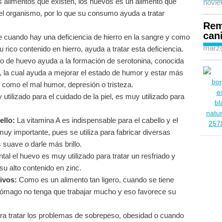
 alimentos que existen, los huevos es un alimento que
novie
a el organismo, por lo que su consumo ayuda a tratar
Rem
can
cuando hay una deficiencia de hierro en la sangre y como
marzo
 rico contenido en hierro, ayuda a tratar esta deficiencia.
 de huevo ayuda a la formación de serotonina, conocida
, la cual ayuda a mejorar el estado de humor y estar más
s como el mal humor, depresión o tristeza.
tilizado para el cuidado de la piel, es muy utilizado para
ello:
La vitamina A es indispensable para el cabello y el
muy importante, pues se utiliza para fabricar diversas
 suave o darle más brillo.
ntal el huevo es muy utilizado para tratar un resfriado y
su alto contenido en zinc.
ivos:
Como es un alimento tan ligero, cuando se tiene
tómago no tenga que trabajar mucho y eso favorece su
a tratar los problemas de sobrepeso, obesidad o cuando