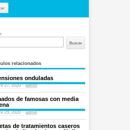
car
r
Buscar
culos relacionados
ensiones onduladas
Author
re 27, 2020
admin
nados de famosas con media
ena
Author
re 29, 2020
admin
etas de tratamientos caseros