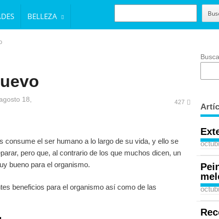
BUSCAR
Bus
ADES
BELLEZA
o
Busca
huevo
agosto 18,
427
Artí
Ext
 consume el ser humano a lo largo de su vida, y ello se
octub
eparar, pero que, al contrario de los que muchos dicen, un
uy bueno para el organismo.
Pei
mel
ntes beneficios para el organismo así como de las
octub
Rec