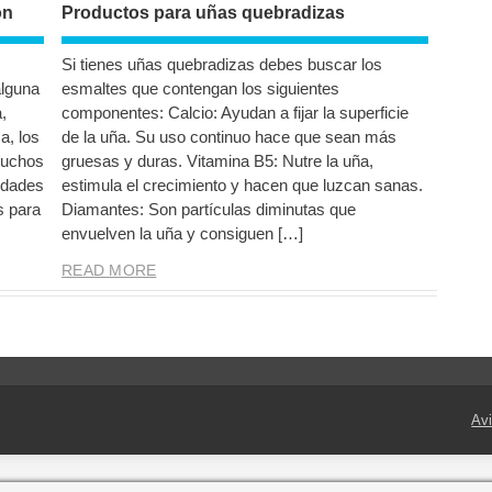
ón
Productos para uñas quebradizas
Si tienes uñas quebradizas debes buscar los
alguna
esmaltes que contengan los siguientes
,
componentes: Calcio: Ayudan a fijar la superficie
a, los
de la uña. Su uso continuo hace que sean más
muchos
gruesas y duras. Vitamina B5: Nutre la uña,
edades
estimula el crecimiento y hacen que luzcan sanas.
s para
Diamantes: Son partículas diminutas que
envuelven la uña y consiguen […]
READ MORE
Avi