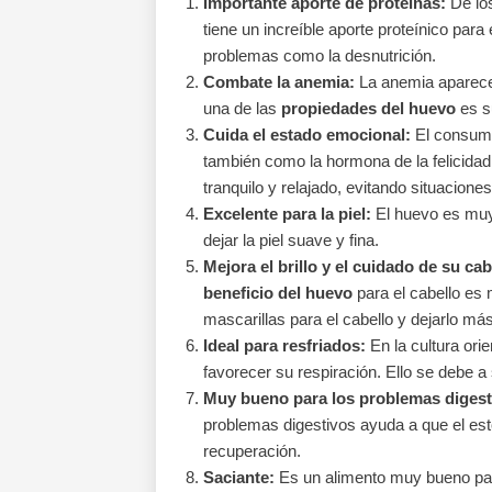
Importante aporte de proteínas:
De los
tiene un increíble aporte proteínico par
problemas como la desnutrición.
Combate la anemia:
La anemia aparece 
una de las
propiedades del huevo
es su
Cuida el estado emocional:
El consumo
también como la hormona de la felicidad
tranquilo y relajado, evitando situacione
Excelente para la piel:
El huevo es muy u
dejar la piel suave y fina.
Mejora el brillo y el cuidado de su cab
beneficio del huevo
para el cabello es 
mascarillas para el cabello y dejarlo más
Ideal para resfriados:
En la cultura orie
favorecer su respiración. Ello se debe a 
Muy bueno para los problemas digest
problemas digestivos ayuda a que el es
recuperación.
Saciante:
Es un alimento muy bueno par