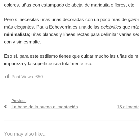
colores, uñas con estampado de abeja, de mariquita o flores, etc.
Pero si necesitas unas uñas decoradas con un poco más de
glam
más elegantes. Paula Echeverría es una de las
celebrities
que más 
minimalista
; uñas blancas y líneas rectas para delimitar varias s
con y sin esmalte.
Eso sí, para este estilismo tienes que cuidar mucho las uñas de 
impureza y la superficie sea totalmente lisa.
Post Views:
650
Navegación
Previous
Previous
Next
La base de la buena alimentación
15 aliment
de
post:
post:
entradas
You may also like...