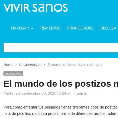
NAVEGAR
REMEDIOS
PROPIEDADES
BELLEZA
BUSCAR
Home
Uncategorized
El mundo de los postizos naturales
Uncategorized
El mundo de los postizos n
Author
Published:
septiembre 30, 2020
5:24 am
admin
Para complementar tus peinados tienes diferentes tipos de postizos
rizo, de pelo liso o con su propia forma de diferentes moños, adem