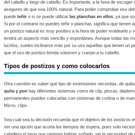
del cabello y largo de cabello. Es importante, a la hora de escoger 
asegures de que sea 100% natural. Para poder comprobar eso deb
puede
teñir
o si se puede utilizar
las planchas en ellos
, ya que so
Si por el contrario no puedes teñir o planchar, significa que tienen
un postizo natural es muy positivo a la hora de poder moldearlo y va
tendrá un aspecto más sencillo y espontáneo. Aunque todas las m
lucirlos, suelen inclinarse más por su uso aquellas que tienen un p
que el uso de postizo brinda volumen y cuerpo a tu cabello.
Tipos de postizos y como colocarlos
Otra cuestión es saber qué tipo de extensiones necesitas, de quit
quita y pon
hay diferentes sistemas como de clip, pinzas, diadema, 
permanentes puedes colocarlas con sistemas de cortina o de mane
Micro- clips.
Sea cual sea tu decisión recuerda que el objetivo de los postizos
ser una opción que acorta los tiempos de espera, pues solo necesi
cabellera el largo que siempre habías soñado, sin la necesidad de