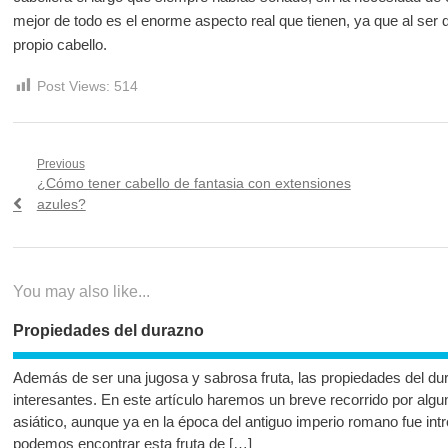
mejor de todo es el enorme aspecto real que tienen, ya que al ser d
propio cabello.
Post Views:
514
Navegación
Previous
Previous
¿Cómo tener cabello de fantasia con extensiones
de
post:
azules?
entradas
You may also like...
Propiedades del durazno
Además de ser una jugosa y sabrosa fruta, las propiedades del d
interesantes. En este artículo haremos un breve recorrido por algu
asiático, aunque ya en la época del antiguo imperio romano fue int
podemos encontrar esta fruta de […]