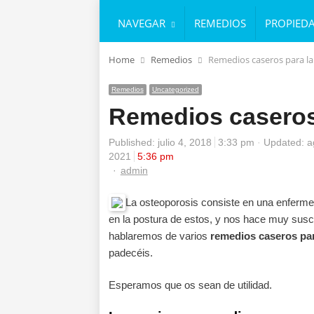
NAVEGAR
REMEDIOS
PROPIED
Home
Remedios
Remedios caseros para la
Remedios
Uncategorized
Remedios caseros
Published:
julio 4, 2018
3:33 pm
Updated: a
2021
5:36 pm
Author
admin
La osteoporosis consiste en una enferme
en la postura de estos, y nos hace muy susce
hablaremos de varios
remedios caseros par
padecéis.
Esperamos que os sean de utilidad.