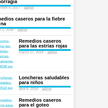
orragia
Author
mbre 4, 2017
admin
edios caseros para la fiebre
ina
Author
 1, 2018
admin
Remedios caseros
para las estrías rojas
Author
marzo 27, 2018
admin
Loncheras saludables
para niños
Author
abril 8, 2018
admin
Remedios caseros
para el goteo