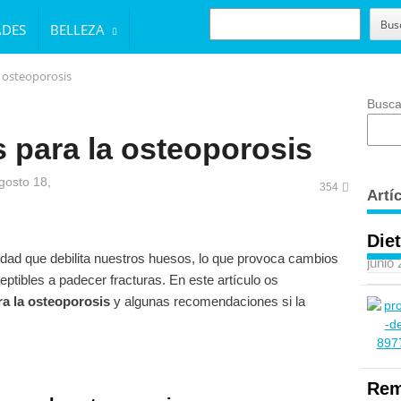
BUSCAR
Bus
ADES
BELLEZA
 osteoporosis
Busca
 para la osteoporosis
gosto 18,
354
Artí
Diet
dad que debilita nuestros huesos, lo que provoca cambios
junio
ptibles a padecer fracturas. En este artículo os
a la osteoporosis
y algunas recomendaciones si la
Rem