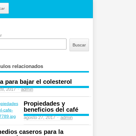
car
r
Buscar
culos relacionados
a para bajar el colesterol
Author
 28, 2017
admin
Propiedades y
beneficios del café
Author
agosto 27, 2017
admin
edios caseros para la