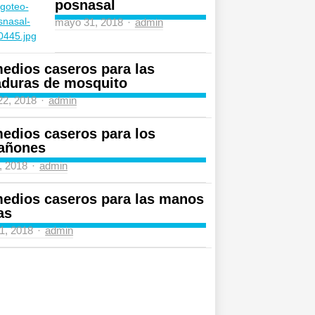
posnasal
Author
mayo 31, 2018
admin
edios caseros para las
aduras de mosquito
Author
 22, 2018
admin
edios caseros para los
añones
Author
4, 2018
admin
edios caseros para las manos
as
Author
31, 2018
admin