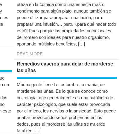
e
utiliza en la comida como una especia más o
 y
condimento para algún plato, aunque también se
ue es
puede utilizar para preparar una loción, para
ue
preparar una infusión… pero, ¿para qué hacer todo
esto? Pues porque las propiedades nutricionales
del romero son ideales para nuestro organismo,
aportando múltiples beneficios, […]
READ MORE
Remedios caseros para dejar de morderse
las uñas
que
 a un
Mucha gente tiene la costumbre, o manía, de
morderse las uñas. Es lo que se conoce como
 los
onicofagia, que generalmente es una patología de
rno
carácter psicológico, que suele estar provocada
n este
por el miedo, los nervios o la ansiedad. Esto puede
acabar provocando serios problemas en los
dedos, pues al morderse las uñas se muerde
también […]