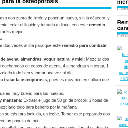
 para la osteoporosis
men
novie
aso con zumo de limón y poner un huevo, sin la cáscara, y
Rem
ente, colar el líquido y tomarlo a diario, con este
remedio
can
raréis mejor.
marzo
a.
mar dos veces al día para que este
remedio para combatir
de avena, almendras, yogur natural y miel:
Mezclar dos
s cucharadas de copos de avena, 4 almendras sin tostar, 1
clarlo todo bien y tomar una vez al día.
a tratar la osteoporosis
, pues es muy rico en sulfuro que
a es muy bueno para los huesos.
 y manzana:
Extraer el jugo de 50 gr. de brócoli, 3 hojas de
zclarlo todo para beberlo por la mañana.
on su cáscara incluida, en leche. Tomar este preparado dos
on un poquito de miel.
de alfalfa en una taza de agua hirviendo. Taparla y dejarla