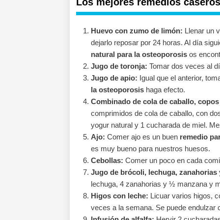
Los mejores remedios caseros
Huevo con zumo de limón:
Llenar un v
dejarlo reposar por 24 horas. Al día sigui
natural para la osteoporosis
os encont
Jugo de toronja:
Tomar dos veces al dí
Jugo de apio:
Igual que el anterior, to
la osteoporosis
haga efecto.
Combinado de cola de caballo, copos 
comprimidos de cola de caballo, con do
yogur natural y 1 cucharada de miel. Mez
Ajo:
Comer ajo es un buen
remedio par
es muy bueno para nuestros huesos.
Cebollas:
Comer un poco en cada comid
Jugo de brócoli, lechuga, zanahorias
lechuga, 4 zanahorias y ½ manzana y me
Higos con leche:
Licuar varios higos, c
veces a la semana. Se puede endulzar c
Infusión de alfalfa:
Hervir 2 cucharadas 