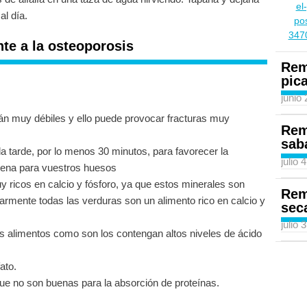
al día.
nte a la osteoporosis
Rem
pic
junio
tán muy débiles y ello puede provocar fracturas muy
Rem
sab
a tarde, por lo menos 30 minutos, para favorecer la
julio 
uena para vuestros huesos
uy ricos en calcio y fósforo, ya que estos minerales son
Rem
armente todas las verduras son un alimento rico en calcio y
sec
julio 
os alimentos como son los contengan altos niveles de ácido
ato.
e no son buenas para la absorción de proteínas.