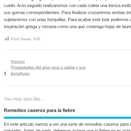
cuello. Acto seguido realizaremos con cada coleta una trenza est
sus gomas correspondientes. Para finalizar cruzaremos ambas tren
sujetaremos con unas horquillas. Para acabar este look podemos 
inspiración griega y romana como una que contenga hojas de laure
Post Views:
605
Navegación
Previous
Previous
Propiedades del aloe vera o sábila y sus
de
post:
beneficios
entradas
You may also like...
Remedios caseros para la fiebre
En este artículo vamos a ver una serie de remedios caseros para la
naturales. Antes de nada, debemos aclarar que la fiebre no es má