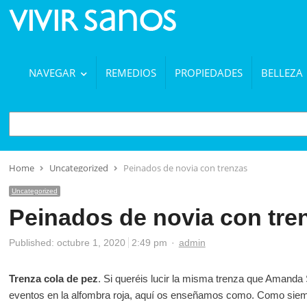
NAVEGAR
REMEDIOS
PROPIEDADES
BELLEZA
BUSCAR
Home
Uncategorized
Peinados de novia con trenzas
Uncategorized
Peinados de novia con tre
Author
Published:
octubre 1, 2020
2:49 pm
admin
Trenza cola de pez
. Si queréis lucir la misma trenza que Amanda 
eventos en la alfombra roja, aquí os enseñamos como. Como siem