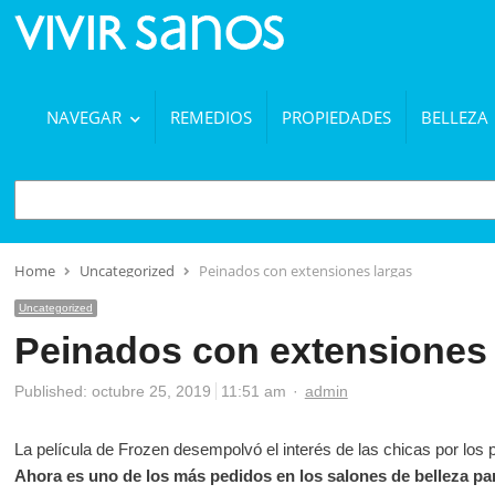
NAVEGAR
REMEDIOS
PROPIEDADES
BELLEZA
BUSCAR
Home
Uncategorized
Peinados con extensiones largas
Uncategorized
Peinados con extensiones 
Author
Published:
octubre 25, 2019
11:51 am
admin
La película de Frozen desempolvó el interés de las chicas por los
Ahora es uno de los más pedidos en los salones de belleza par