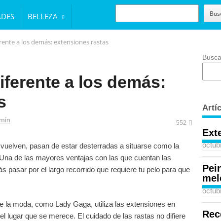
BUSCAR
Bus
ADES
BELLEZA
rente a los demás: extensiones rastas
Busca
iferente a los demás:
s
Artí
thor
min
552
Ext
octub
 vuelven, pasan de estar desterradas a situarse como la
. Una de las mayores ventajas con las que cuentan las
Pei
s pasar por el largo recorrido que requiere tu pelo para que
mel
octub
e la moda, como Lady Gaga, utiliza las extensiones en
Rec
l lugar que se merece. El cuidado de las rastas no difiere