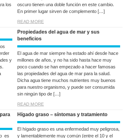
ra los
oscuro tienen una doble función en este cambio.
En primer lugar sirven de complemento […]
READ MORE
Propiedades del agua de mar y sus
beneficios
dos
erder
El agua de mar siempre ha estado ahí desde hace
ades y
millones de años, y no ha sido hasta hace muy
s.
poco cuando se han empezado a hacer famosas
a
las propiedades del agua de mar para la salud.
Dicha agua tiene muchos nutrientes muy buenos
para nuestro organismo, y puede ser consumida
sin ningún tipo de […]
READ MORE
 para
Hígado graso – síntomas y tratamiento
El hígado graso es una enfermedad muy peligrosa,
ro es
y lamentablemente muy común (entre el 10 y el