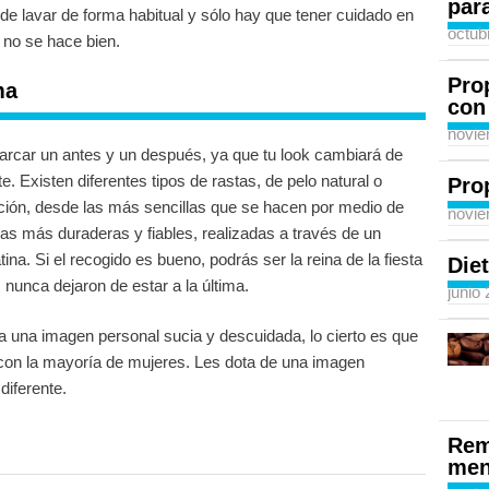
para
de lavar de forma habitual y sólo hay que tener cuidado en
octub
 no se hace bien.
Pro
ma
con
novie
arcar un antes y un después, ya que tu look cambiará de
te. Existen diferentes tipos de rastas, de pelo natural o
Pro
cación, desde las más sencillas que se hacen por medio de
novie
as más duraderas y fiables, realizadas a través de un
a. Si el recogido es bueno, podrás ser la reina de la fiesta
Diet
 nunca dejaron de estar a la última.
junio
a una imagen personal sucia y descuidada, lo cierto es que
con la mayoría de mujeres. Les dota de una imagen
diferente.
Rem
men