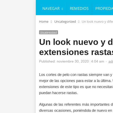
NAVEGAR
REMEDIOS
PROPIED
Home
Uncategorized
Un look nuevo y dife
Uncategorized
Un look nuevo y d
extensiones rasta
Au
Published:
noviembre 30, 2020
4:04 am
ad
Los cortes de pelo con rastas siempre van y
mejor de las opciones para estar a la última
extensiones de este tipo es que no necesitará
puedan hacerse rastas.
Algunas de las referentes más importantes d
diversas ocasiones, poniéndola de nuevo en e