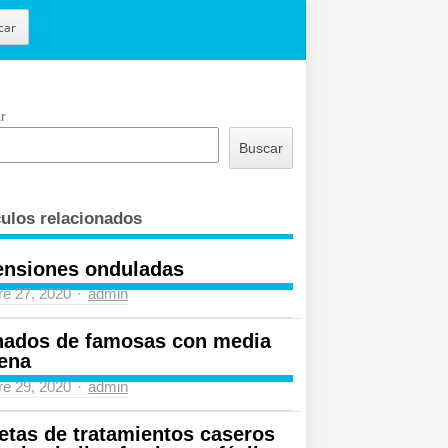
car
r
Buscar
culos relacionados
ensiones onduladas
Author
re 27, 2020
admin
nados de famosas con media
ena
Author
re 29, 2020
admin
etas de tratamientos caseros