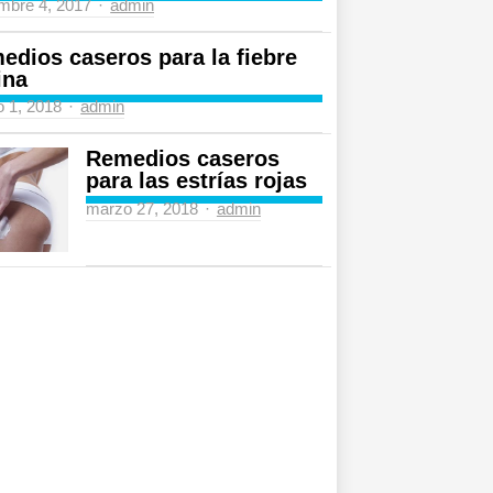
Author
mbre 4, 2017
admin
edios caseros para la fiebre
ina
Author
 1, 2018
admin
Remedios caseros
para las estrías rojas
Author
marzo 27, 2018
admin