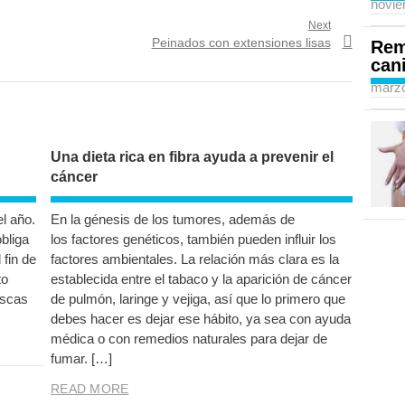
novie
Next
Next
Peinados con extensiones lisas
Rem
post:
can
marzo
Una dieta rica en fibra ayuda a prevenir el
cáncer
l año.
En la génesis de los tumores, además de
obliga
los factores genéticos, también pueden influir los
 fin de
factores ambientales. La relación más clara es la
to
establecida entre el tabaco y la aparición de cáncer
escas
de pulmón, laringe y vejiga, así que lo primero que
debes hacer es dejar ese hábito, ya sea con ayuda
médica o con remedios naturales para dejar de
fumar. […]
READ MORE