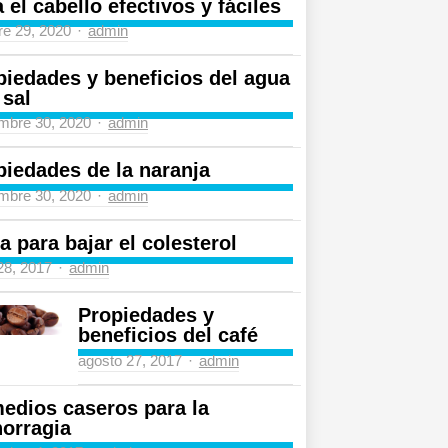
 el cabello efectivos y fáciles
Author
re 29, 2020
admin
piedades y beneficios del agua
 sal
Author
mbre 30, 2020
admin
piedades de la naranja
Author
mbre 30, 2020
admin
a para bajar el colesterol
Author
 28, 2017
admin
Propiedades y
beneficios del café
Author
agosto 27, 2017
admin
edios caseros para la
orragia