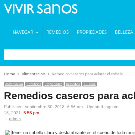
NAVEGAR
REMEDIOS
PROPIEDADES
BELLEZA
BUSCAR
Home
Alimentacion
Remedios caseros para aclarar el cabello
Alimentacion
Beneficios
Propiedades
Remedios
+ 1 more
Remedios caseros para acla
Published:
septiembre 30, 2018
6:56 am
Updated: agosto
18, 2021
5:55 pm
Author
admin
Tener un cabello claro y deslumbrante es el sueño de toda mujer