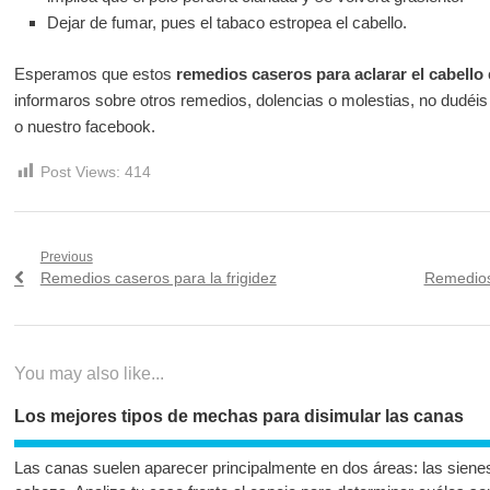
Dejar de fumar, pues el tabaco estropea el cabello.
Esperamos que estos
remedios caseros para aclarar el cabello
informaros sobre otros remedios, dolencias o molestias, no dudéis 
o nuestro facebook.
Post Views:
414
Navegación
Previous
Previous
Next
Remedios caseros para la frigidez
Remedios 
de
post:
post:
entradas
You may also like...
Los mejores tipos de mechas para disimular las canas
Las canas suelen aparecer principalmente en dos áreas: las sienes y