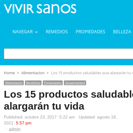
NAVEGAR
REMEDIOS
PROPIEDADES
BELLEZA
BUSCAR
Home
Alimentacion
Los 15 productos saludables que alargarán tu 
Alimentacion
Beneficios
Propiedades
Uncategorized
Los 15 productos saludabl
alargarán tu vida
Published:
octubre 23, 2017
5:22 am
Updated: agosto 18,
2021
5:57 pm
Author
admin