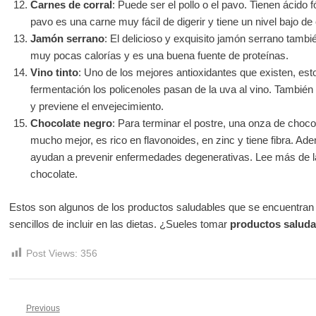
Carnes de corral
: Puede ser el pollo o el pavo. Tienen ácido fó
pavo es una carne muy fácil de digerir y tiene un nivel bajo de 
Jamón serrano
: El delicioso y exquisito jamón serrano tambi
muy pocas calorías y es una buena fuente de proteínas.
Vino tinto
: Uno de los mejores antioxidantes que existen, est
fermentación los policenoles pasan de la uva al vino. También
y previene el envejecimiento.
Chocolate negro
: Para terminar el postre, una onza de chocol
mucho mejor, es rico en flavonoides, en zinc y tiene fibra. A
ayudan a prevenir enfermedades degenerativas. Lee más de la
chocolate.
Estos son algunos de los productos saludables que se encuentran
sencillos de incluir en las dietas. ¿Sueles tomar
productos saluda
Post Views:
356
Navegación
Previous