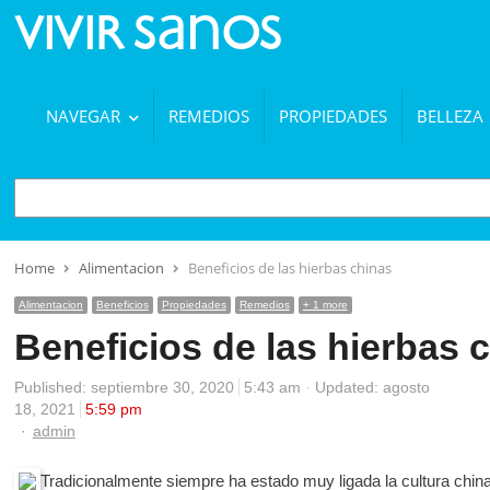
NAVEGAR
REMEDIOS
PROPIEDADES
BELLEZA
BUSCAR
Home
Alimentacion
Beneficios de las hierbas chinas
Alimentacion
Beneficios
Propiedades
Remedios
+ 1 more
Beneficios de las hierbas 
Published:
septiembre 30, 2020
5:43 am
Updated: agosto
18, 2021
5:59 pm
Author
admin
Tradicionalmente siempre ha estado muy ligada la cultura china