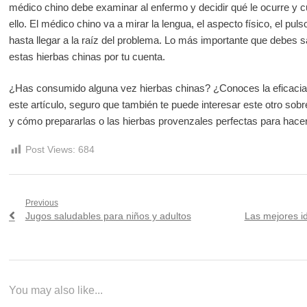
médico chino debe examinar al enfermo y decidir qué le ocurre y cu
ello. El médico chino va a mirar la lengua, el aspecto físico, el pu
hasta llegar a la raíz del problema. Lo más importante que debes 
estas hierbas chinas por tu cuenta.
¿Has consumido alguna vez hierbas chinas? ¿Conoces la eficacia 
este artículo, seguro que también te puede interesar este otro sobr
y cómo prepararlas o las hierbas provenzales perfectas para hace
Post Views:
684
Navegación
Previous
Previous
Next
Jugos saludables para niños y adultos
Las mejores id
de
post:
post:
entradas
You may also like...