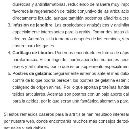
diuréticas y antiinflamatorias, reduciendo de manera muy impor
favorece la regeneración del tejido conjuntivo de las articulac
directamente licuado, aunque también podemos añadirlo a cr
Infusión de jengibre
: Las propiedades analgésicas y antiinfla
especialmente interesantes para la artritis. Tomar dos tazas di
efectos. Además, si lo tomamos después de las comidas, será
casero para los gases.
Cartílago de tiburón
: Podemos encontrarlo en forma de cápsu
parafarmacia. El cartílago de tiburón aporta los nutrientes nec
óseos y articulares, por lo que es un suplemento especialmente i
Postres de gelatina
: Seguramente estemos ante el más dulce d
contra de lo que podría parecer, los postres de gelatina está
colágeno de origen animal. Por lo que aportan proteínas fund
tejidos articulares. Además son postres con un bajo aporte ca
para la acidez, por lo que serán una fantástica alternativa par
Si estos remedios caseros para la artritis te han resultado interes
por nuestra web, donde encontrarás muchos más consejos de todo 
naturales y saludables.