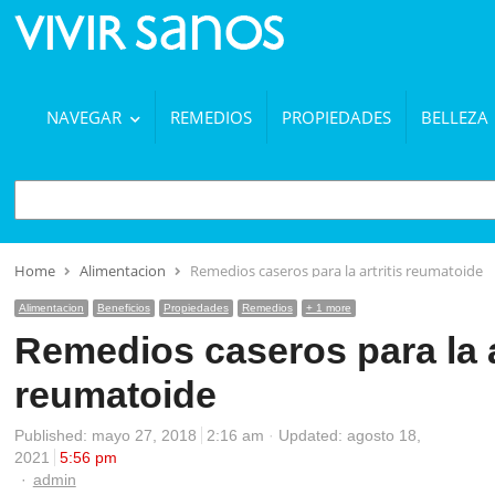
NAVEGAR
REMEDIOS
PROPIEDADES
BELLEZA
BUSCAR
Home
Alimentacion
Remedios caseros para la artritis reumatoide
Alimentacion
Beneficios
Propiedades
Remedios
+ 1 more
Remedios caseros para la ar
reumatoide
Published:
mayo 27, 2018
2:16 am
Updated: agosto 18,
2021
5:56 pm
Author
admin