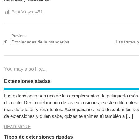
Post Views:
451
Navegación
Previous
Previous
Next
Propiedades de la mandarina
Las frutas p
de
post:
post:
entradas
You may also like...
Extensiones atadas
Las extensiones son uno de los complementos de peluquería más i
diferente. Dentro del mundo de las extensiones, existen diferentes
más duraderas y resistentes. Acompáñanos para descubrir los sec
de extensiones y quien sabe, quizás te animes tú también a […]
READ MORE
Tipos de extensiones rizadas