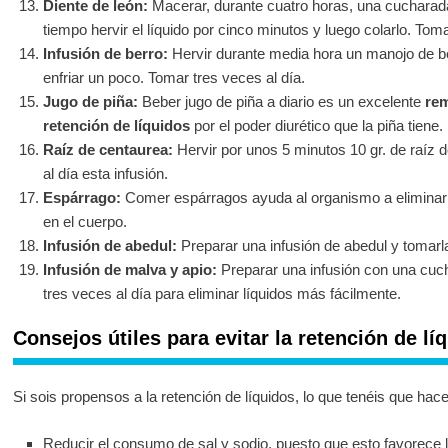
Diente de león:
Macerar, durante cuatro horas, una cucharad
tiempo hervir el líquido por cinco minutos y luego colarlo. Toma
Infusión de berro:
Hervir durante media hora un manojo de be
enfriar un poco. Tomar tres veces al día.
Jugo de piña:
Beber jugo de piña a diario es un excelente
rem
retención de líquidos
por el poder diurético que la piña tiene.
Raíz de centaurea:
Hervir por unos 5 minutos 10 gr. de raíz 
al día esta infusión.
Espárrago:
Comer espárragos ayuda al organismo a eliminar 
en el cuerpo.
Infusión de abedul:
Preparar una infusión de abedul y tomarla
Infusión de malva y apio:
Preparar una infusión con una cuch
tres veces al día para eliminar líquidos más fácilmente.
Consejos útiles para evitar la retención de lí
Si sois propensos a la retención de líquidos, lo que tenéis que hace
Reducir el consumo de sal y sodio, puesto que esto favorece l