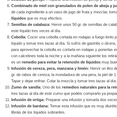
Combinado de miel con granulados de polen de abeja y jug
de cada ingrediente a un vaso de jugo de fruta y mezclar, tom
líquidos
que es muy efectivo.
Semillas de calabaza:
Hervir unos 50 gr. de semillas de calab
este líquido tres veces al día.
Cebolla:
Cocer una cebolla cortada en rodajas a fuego lento p
líquido y tomar tres tazas al día. Si sufrís de gastritis o úlcer
para aprovechar la cebolla es cortarla en rodajas y ponerlas en
con calcetines toda la noche y a la mañana siguiente los retir
es un
remedio para evitar la retención de líquidos
muy bue
Infusión de cereza, pera, manzana y limón:
Hervir un litro 
gr. de rabos de cereza, la mondadura de una pera, la piel de 
Tapar y dejar enfriar. Colar la mezcla y tomar tres tazas al día.
Zumo de sandía:
Uno de los
remedios naturales para la ret
tres tazas al día de este zumo que podéis comprarlo ya prep
Infusión de ortiga:
Preparar una infusión y tomarla dos veces 
Infusión de bardana:
Tomar esta infusión que es muy diuréti
libráis de los líquidos sobrantes.