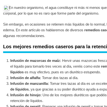
En nuestro organismo, el agua constituye ni más ni menos que l
corporal, por lo que no es raro que forme parte del organismo.
Sin embargo, en ocasiones se retienen más líquidos de lo normal,
edema. En este artículo os hablaremos de diversos
remedios case
algunas recomendaciones.
Los mejores remedios caseros para la retenci
Infusión de mazorcas de maíz:
Hervir unas mazorcas fresca
el líquido para tomarlo tres veces al día, veréis como este
rem
líquidos
es muy efectivo, pues es un diurético estupendo.
Infusión de alfalfa:
Tomar dos tazas al día.
Infusión de manzanilla:
Tomar tres tazas al día es un excel
de líquidos
, ya que gracias a su poder diurético ayuda a expul
Infusión de hinojo:
Uno de los mejores diuréticos que podéis 
retención de líquidos.
Infusión de perejil:
Preparar una infusión de perejil y tomar t