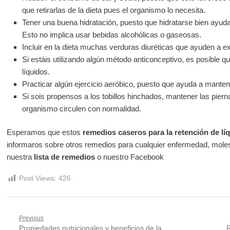
que retirarlas de la dieta pues el organismo lo necesita.
Tener una buena hidratación, puesto que hidratarse bien ayuda 
Esto no implica usar bebidas alcohólicas o gaseosas.
Incluir en la dieta muchas verduras diuréticas que ayuden a ex
Si estáis utilizando algún método anticonceptivo, es posible q
líquidos.
Practicar algún ejercicio aeróbico, puesto que ayuda a mantene
Si sois propensos a los tobillos hinchados, mantener las pierna
organismo circulen con normalidad.
Esperamos que estos
remedios caseros para la retención de lí
informaros sobre otros remedios para cualquier enfermedad, molesti
nuestra
lista de remedios
o nuestro Facebook
Post Views:
426
Navegación
Previous
Previous
N
Propiedades nutricionales y beneficios de la
R