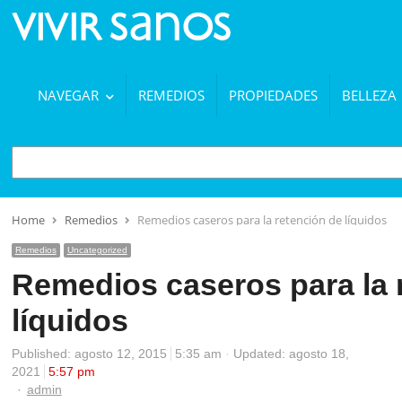
NAVEGAR
REMEDIOS
PROPIEDADES
BELLEZA
BUSCAR
Home
Remedios
Remedios caseros para la retención de líquidos
Remedios
Uncategorized
Remedios caseros para la 
líquidos
Published:
agosto 12, 2015
5:35 am
Updated: agosto 18,
2021
5:57 pm
Author
admin