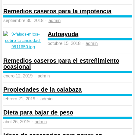
Remedios caseros para la impotencia
Author
septiembre 30, 2018
admin
Autoayuda
Author
octubre 15, 2018
admin
Remedios caseros para el estreñimiento
ocasional
Author
enero 12, 2019
admin
Propiedades de la calabaza
Author
febrero 21, 2019
admin
Dieta para bajar de peso
Author
abril 26, 2019
admin