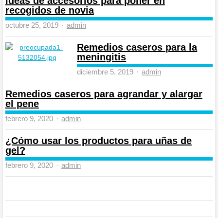
Ideas de accesorios para poner en
recogidos de novia
Author
octubre 25, 2019
admin
Remedios caseros para la
meningitis
Author
diciembre 5, 2019
admin
Remedios caseros para agrandar y alargar
el pene
Author
febrero 9, 2020
admin
¿Cómo usar los productos para uñas de
gel?
Author
febrero 9, 2020
admin