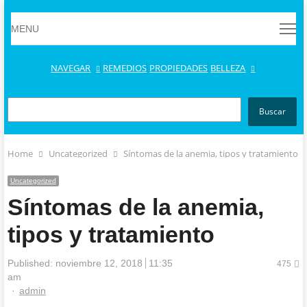
MENU
MENU
NAVEGAR
REMEDIOS
PROPIEDADES
BELLEZA
BUSCAR
Buscar
Home
Uncategorized
Síntomas de la anemia, tipos y tratamiento
Uncategorized
Síntomas de la anemia,
tipos y tratamiento
Published:
noviembre 12, 2018
11:35
475
am
Author
admin