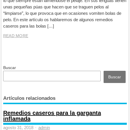
lo que siempre están lamiéndose el pelaje. En sus lenguas tienen
unas pequeñas púas que hacen que se traguen pelos al
“limpiarse”, lo que provoca que en ocasiones vomiten bolas de
pelo. En este artículo os hablaremos de algunos remedios
caseros para las bolas […]
READ MORE
Buscar
Buscar
Artículos relacionados
Remedios caseros para la garganta
inflamada
Author
agosto 31, 2018
admin