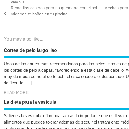
Navegación
Previous
Previous
Next
Remedios caseros para no quemarte con el sol
Mechas para p
de
post:
post:
mientras te bañas en tu piscina
entradas
You may also like...
Cortes de pelo largo liso
Unos de los cortes más recomendados para los pelos lisos es de pe
los cortes de pelo a capas, favoreciendo a esta clase de cabello. 
muy de moda como el corte bob, el escalonado o el despuntado. U
de flequillo, […]
READ MORE
La dieta para la vesícula
Si tienes la vesícula inflamada sabrás lo importante que es llevar 
alimentos que puedes tolerar además de seguir el tratamiento méd
controlar el dolor de la misma y poco a poco la inflamación va a ir