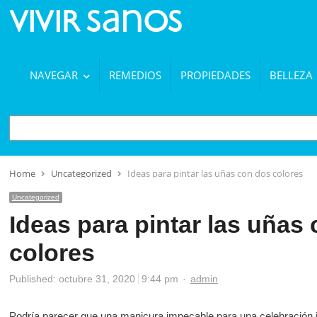
NAVEGAR
REMEDIOS
PROPIEDADES
BELLEZA
BUSCAR
Home
Uncategorized
Ideas para pintar las uñas con dos colores
Uncategorized
Ideas para pintar las uñas
colores
Author
Published:
octubre 31, 2020
9:44 pm
admin
Podría parecer que una manicura impecable para una celebración i