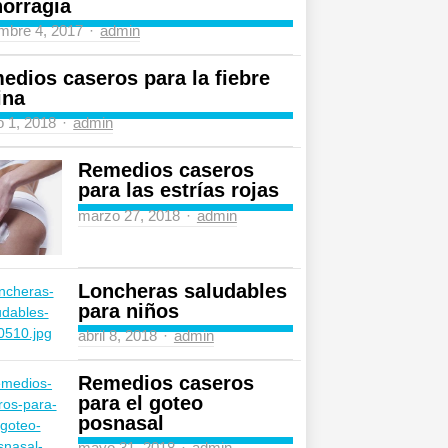
orragia
Author
mbre 4, 2017
admin
edios caseros para la fiebre
ina
Author
 1, 2018
admin
Remedios caseros
para las estrías rojas
Author
marzo 27, 2018
admin
Loncheras saludables
para niños
Author
abril 8, 2018
admin
Remedios caseros
para el goteo
posnasal
Author
mayo 31, 2018
admin