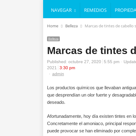
NAVEGAR
REMEDIOS
PROPIED
Home
Belleza
Marcas de tintes de cabello
Belleza
Marcas de tintes 
Published:
octubre 27, 2020
5:55 pm
Update
2021
3:30 pm
Author
admin
Los productos químicos que llevaban antigua
que desprendían un olor fuerte y desagradab
deseado.
Afortunadamente, hoy día existen tintes en lo
Concretamente el amoniaco, principal responsa
puede provocar se han eliminado por compl