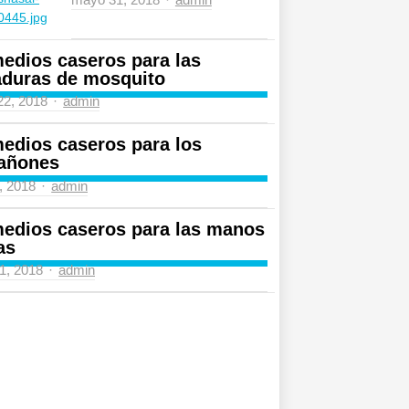
edios caseros para las
aduras de mosquito
Author
 22, 2018
admin
edios caseros para los
añones
Author
4, 2018
admin
edios caseros para las manos
as
Author
31, 2018
admin