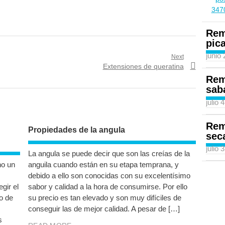
Rem
pic
junio
Next
Next
Extensiones de queratina
post:
Rem
sab
julio 
Rem
Propiedades de la angula
sec
julio 
La angula se puede decir que son las creías de la
no un
anguila cuando están en su etapa temprana, y
debido a ello son conocidas con su excelentísimo
gir el
sabor y calidad a la hora de consumirse. Por ello
ro de
su precio es tan elevado y son muy difíciles de
conseguir las de mejor calidad. A pesar de […]
s