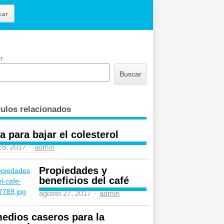
car
r
Buscar
culos relacionados
a para bajar el colesterol
Author
 28, 2017
admin
Propiedades y
beneficios del café
Author
agosto 27, 2017
admin
edios caseros para la