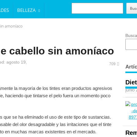
BUSCAR
Bus
ADES
BELLEZA
 sin amoníaco
Busca
de cabello sin amoníaco
d: agosto 19,
709
Artí
Diet
mente la mayoría de los tintes eran productos agresivos
junio
le, haciendo que tintarse el pelo fuera un momento poco
s que se ha eliminado el uso de este tipo de sustancias.
ble del olor desagradable y las irritaciones que el tinte
eto en muchas marcas existentes en el mercado.
Rem