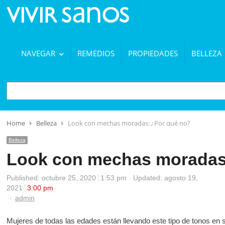
NAVEGAR
REMEDIOS
PROPIEDADES
BELLEZA
BUSCAR
Home
Belleza
Look con mechas moradas: ¿Por qué no?
Belleza
Look con mechas moradas
Published:
octubre 25, 2020
1:53 pm
Updated: agosto 19,
2021
3:00 pm
Author
admin
Mujeres de todas las edades están llevando este tipo de tonos en 