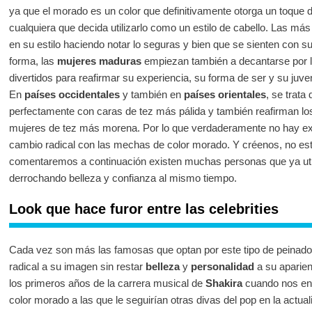
ya que el morado es un color que definitivamente otorga un toque d
cualquiera que decida utilizarlo como un estilo de cabello. Las m
en su estilo haciendo notar lo seguras y bien que se sienten con s
forma, las
mujeres maduras
empiezan también a decantarse por l
divertidos para reafirmar su experiencia, su forma de ser y su juve
En
países occidentales
y también en
países orientales
, se trat
perfectamente con caras de tez más pálida y también reafirman los
mujeres de tez más morena. Por lo que verdaderamente no hay exc
cambio radical con las mechas de color morado. Y créenos, no est
comentaremos a continuación existen muchas personas que ya utiliz
derrochando belleza y confianza al mismo tiempo.
Look que hace furor entre las celebrities
Cada vez son más las famosas que optan por este tipo de peinado c
radical a su imagen sin restar
belleza
y
personalidad
a su aparien
los primeros años de la carrera musical de
Shakira
cuando nos en
color morado a las que le seguirían otras divas del pop en la actu