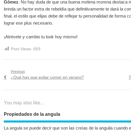
Gómez
. No hay duda de que una buena melena morena destaca
brinda un factor extra de rebeldía que definitivamente te dará la conf
final, el estilo que elijas debe de reflejar tu personalidad de forma
lograr ese plus necesario.
¡Atrévete y cambio tu look hoy mismo!
Post Views:
669
Navegación
Previous
Previous
N
¿Qué hay que evitar comer en verano?
T
de
post:
p
entradas
You may also like...
Propiedades de la angula
La angula se puede decir que son las creías de la anguila cuando 