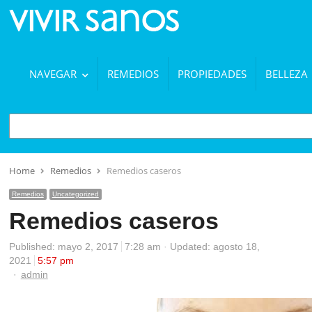
NAVEGAR
REMEDIOS
PROPIEDADES
BELLEZA
BUSCAR
Home
Remedios
Remedios caseros
Remedios
Uncategorized
Remedios caseros
Published:
mayo 2, 2017
7:28 am
Updated: agosto 18,
2021
5:57 pm
Author
admin