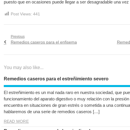
puesto que en ocasiones puede llegar a ser desagradable una ve
Post Views:
441
Navegación
Previous
Previous
Next
Remedios caseros para el enfisema
Remedio
de
post:
post:
entradas
You may also like...
Remedios caseros para el estreñimiento severo
El estreñimiento es un mal nada raro en nuestra sociedad, que pu
funcionamiento del aparato digestivo o muy relación con la presi
encuentra en situaciones de gran estrés o sometida a una continua 
hablaremos de una serie de remedios caseros […]
READ MORE