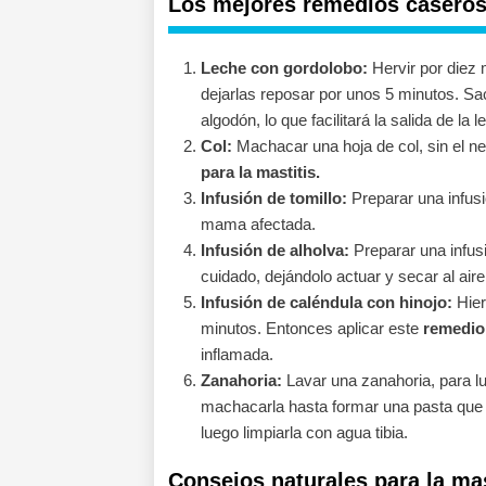
Los mejores remedios caseros 
Leche con gordolobo:
Hervir por diez 
dejarlas reposar por unos 5 minutos. Sa
algodón, lo que facilitará la salida de la l
Col:
Machacar una hoja de col, sin el ne
para la mastitis.
Infusión de tomillo:
Preparar una infusió
mama afectada.
Infusión de alholva:
Preparar una infusi
cuidado, dejándolo actuar y secar al aire
Infusión de caléndula con hinojo:
Hier
minutos. Entonces aplicar este
remedio 
inflamada.
Zanahoria:
Lavar una zanahoria, para lu
machacarla hasta formar una pasta que ap
luego limpiarla con agua tibia.
Consejos naturales para la mas