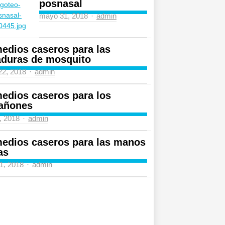
posnasal
Author
mayo 31, 2018
admin
edios caseros para las
aduras de mosquito
Author
 22, 2018
admin
edios caseros para los
añones
Author
4, 2018
admin
edios caseros para las manos
as
Author
31, 2018
admin