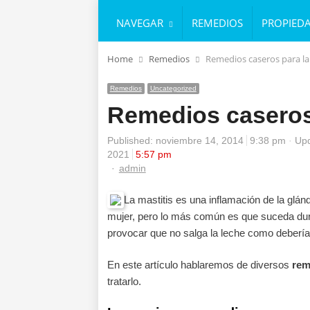
NAVEGAR
REMEDIOS
PROPIED
Home
Remedios
Remedios caseros para la
Remedios
Uncategorized
Remedios caseros 
Published:
noviembre 14, 2014
9:38 pm
Upd
2021
5:57 pm
Author
admin
La mastitis es una inflamación de la glán
mujer, pero lo más común es que suceda dura
provocar que no salga la leche como debería
En este artículo hablaremos de diversos
rem
tratarlo.