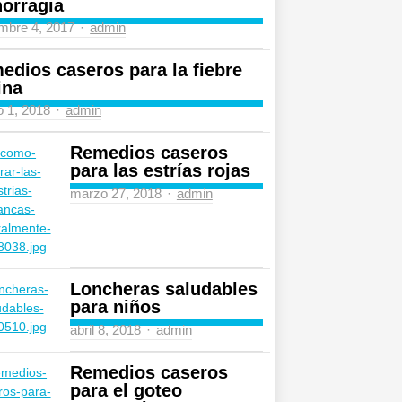
orragia
Author
mbre 4, 2017
admin
edios caseros para la fiebre
ina
Author
 1, 2018
admin
Remedios caseros
para las estrías rojas
Author
marzo 27, 2018
admin
Loncheras saludables
para niños
Author
abril 8, 2018
admin
Remedios caseros
para el goteo