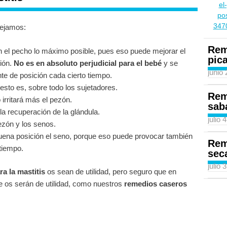
sejamos:
Rem
n el pecho lo máximo posible, pues eso puede mejorar el
pic
ción.
No es en absoluto perjudicial para el bebé
y se
junio
te de posición cada cierto tiempo.
esto es, sobre todo los sujetadores.
Rem
rritará más el pezón.
sab
a recuperación de la glándula.
julio 
ezón y los senos.
ena posición el seno, porque eso puede provocar también
Rem
tiempo.
sec
julio 
a la mastitis
os sean de utilidad, pero seguro que en
e os serán de utilidad, como nuestros
remedios caseros