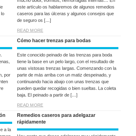
mucho dolor, vómitos, hemorragias internas… En
de
este artículo os hablaremos de algunos remedios
 lo
caseros para las úlceras y algunos consejos que
de seguro os […]
READ MORE
Cómo hacer trenzas para bodas
.
Este conocido peinado de las trenzas para boda
enas,
tiene la base en un pelo largo, con el resultado de
unas vistosas trenzas largas. Comenzando con la
, por
parte de más arriba con un matiz despeinado, y
nten
continuando hacia abajo con unas trenzas que
re
pueden quedar recogidas o bien sueltas. La coleta
baja. El peinado a partir de […]
READ MORE
ión
Remedios caseros para adelgazar
rápidamente
e a la