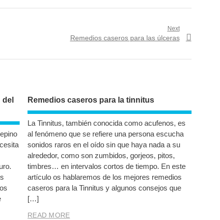
Next
Next
Remedios caseros para las úlceras
post:
 del
Remedios caseros para la tinnitus
La Tinnitus, también conocida como acufenos, es
pepino
al fenómeno que se refiere una persona escucha
cesita
sonidos raros en el oído sin que haya nada a su
alrededor, como son zumbidos, gorjeos, pitos,
uro.
timbres… en intervalos cortos de tiempo. En este
os
artículo os hablaremos de los mejores remedios
vos
caseros para la Tinnitus y algunos consejos que
e
[…]
READ MORE