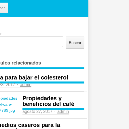
car
r
Buscar
culos relacionados
a para bajar el colesterol
Author
 28, 2017
admin
Propiedades y
beneficios del café
Author
agosto 27, 2017
admin
edios caseros para la