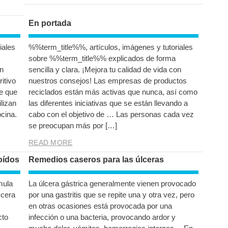
En portada
iales
%%term_title%%, artículos, imágenes y tutoriales
sobre %%term_title%% explicados de forma
on
sencilla y clara. ¡Mejora tu calidad de vida con
itivo
nuestros consejos! Las empresas de productos
e que
reciclados están más activas que nunca, así como
lizan
las diferentes iniciativas que se están llevando a
cina.
cabo con el objetivo de … Las personas cada vez
se preocupan más por […]
READ MORE
oídos
Remedios caseros para las úlceras
mula
La úlcera gástrica generalmente vienen provocado
 cera
por una gastritis que se repite una y otra vez, pero
en otras ocasiones está provocada por una
cto
infección o una bacteria, provocando ardor y