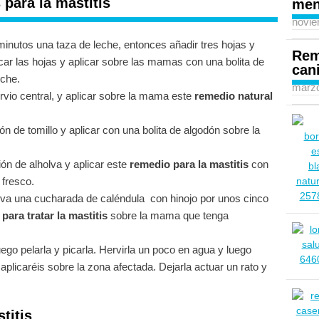
para la mastitis
men
novie
minutos una taza de leche, entonces añadir tres hojas y
Rem
car las hojas y aplicar sobre las mamas con una bolita de
can
eche.
marzo
rvio central, y aplicar sobre la mama este
remedio natural
n de tomillo y aplicar con una bolita de algodón sobre la
ón de alholva y aplicar este
remedio para la mastitis
con
 fresco.
va una cucharada de caléndula con hinojo por unos cinco
para tratar la mastitis
sobre la mama que tenga
ego pelarla y picarla. Hervirla un poco en agua y luego
licaréis sobre la zona afectada. Dejarla actuar un rato y
titis