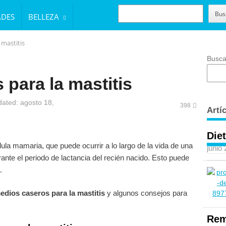
BUSCAR
Bus
ADES
BELLEZA
 mastitis
Busca
para la mastitis
ated: agosto 18,
398
Artí
Diet
dula mamaria, que puede ocurrir a lo largo de la vida de una
junio
nte el periodo de lactancia del recién nacido. Esto puede
.
edios caseros para la mastitis
y algunos consejos para
Rem