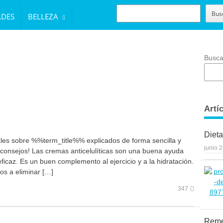
BUSCAR
Bus
ADES
BELLEZA
Busca
Artí
Dieta
ales sobre %%term_title%% explicados de forma sencilla y
junio 
s consejos! Las cremas anticelulíticas son una buena ayuda
caz. Es un buen complemento al ejercicio y a la hidratación.
os a eliminar […]
347
Reme