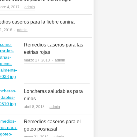
Author
bre 4, 2017
admin
ios caseros para la fiebre canina
Author
1, 2018
admin
Remedios caseros para las
estrías rojas
Author
marzo 27, 2018
admin
Loncheras saludables para
niños
Author
abril 8, 2018
admin
Remedios caseros para el
goteo posnasal
Author
mayo 31, 2018
admin