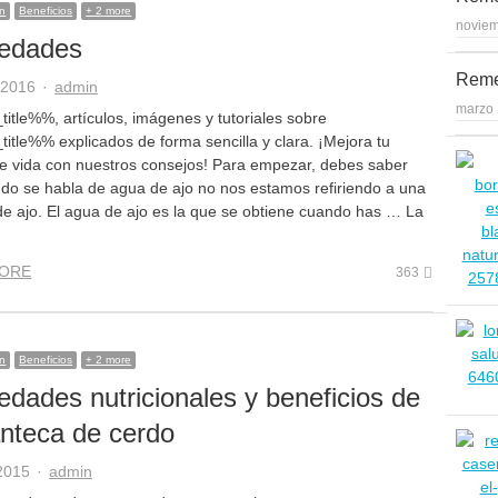
on
Beneficios
+ 2 more
noviem
iedades
Remed
Author
, 2016
admin
marzo 
itle%%, artículos, imágenes y tutoriales sobre
itle%% explicados de forma sencilla y clara. ¡Mejora tu
de vida con nuestros consejos! Para empezar, debes saber
do se habla de agua de ajo no nos estamos refiriendo a una
 de ajo. El agua de ajo es la que se obtiene cuando has … La
ORE
363
on
Beneficios
+ 2 more
edades nutricionales y beneficios de
nteca de cerdo
Author
 2015
admin