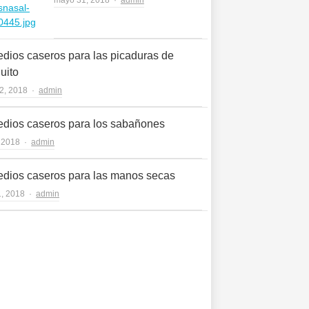
dios caseros para las picaduras de
uito
Author
22, 2018
admin
dios caseros para los sabañones
Author
, 2018
admin
dios caseros para las manos secas
Author
1, 2018
admin