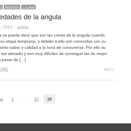
on
Beneficios
+ 2 more
edades de la angula
Author
2, 2014
admin
a se puede decir que son las creías de la anguila cuando
 su etapa temprana, y debido a ello son conocidas con su
simo sabor y calidad a la hora de consumirse. Por ello su
 tan elevado y son muy difíciles de conseguir las de mejor
A pesar de […]
ORE
423
ge
1
…
37
38
Page
Page
Page