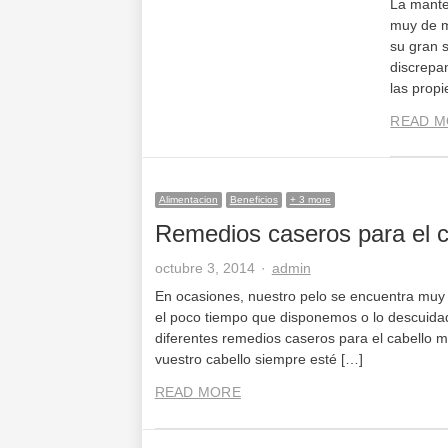
La mante
muy de m
su gran 
discrepan
las prop
READ M
Alimentacion
Beneficios
+ 3 more
Remedios caseros para el c
Author
octubre 3, 2014
admin
En ocasiones, nuestro pelo se encuentra muy 
el poco tiempo que disponemos o lo descuidad
diferentes remedios caseros para el cabello 
vuestro cabello siempre esté […]
READ MORE