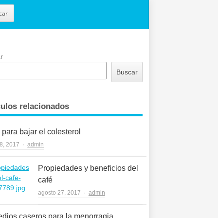
car
r
Buscar
culos relacionados
 para bajar el colesterol
Author
28, 2017
admin
Propiedades y beneficios del
café
Author
agosto 27, 2017
admin
dios caseros para la menorragia