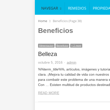
NAVEGAR
REMEDIOS
PROPIED
Home
Beneficios (Page 38)
Beneficios
Alimentacion
Beneficios
+ 2 more
Belleza
Author
octubre 5, 2016
admin
%%term_title%%, artículos, imágenes y tutori
clara. ¡Mejora tu calidad de vida con nuestro
para combatir este problema de una manera efi
Con … Existen multitud de productos destinad
READ MORE