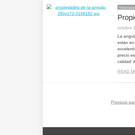
Alimentaci
Propi
octubre 
La angul
están en
excelentí
precio es
calidad. 
READ M
Previous pa