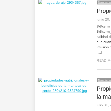
Alimentaci
Prop
junio 20
%%term_t
%%term_t
calidad 
que cuan
infusión
[…]
READ M
Alimentaci
Propi
la ma
julio 31,