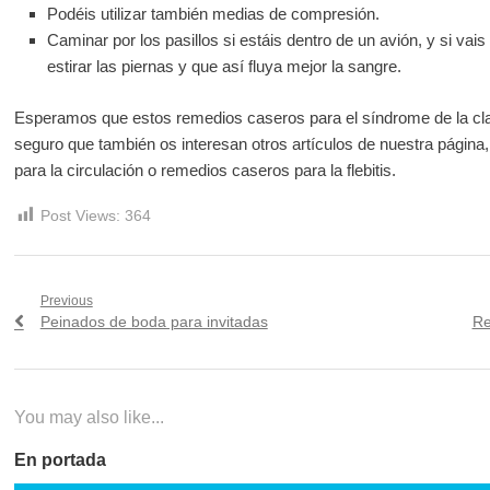
Podéis utilizar también medias de compresión.
Caminar por los pasillos si estáis dentro de un avión, y si va
estirar las piernas y que así fluya mejor la sangre.
Esperamos que estos remedios caseros para el síndrome de la clase
seguro que también os interesan otros artículos de nuestra págin
para la circulación o remedios caseros para la flebitis.
Post Views:
364
Navegación
Previous
Previous
Ne
Peinados de boda para invitadas
Re
de
post:
po
entradas
You may also like...
En portada