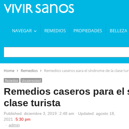
NAVEGAR
REMEDIOS
PROPIEDADES
BELLEZA
BUSCAR
Home
Remedios
Remedios caseros para el síndrome de la clase tur
Remedios
Uncategorized
Remedios caseros para el 
clase turista
Published:
diciembre 3, 2019
2:48 am
Updated: agosto 18,
2021
5:30 pm
Author
admin