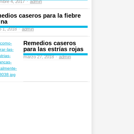
Author
mbre 4, 2017
admin
edios caseros para la fiebre
ina
Author
 1, 2018
admin
Remedios caseros
para las estrías rojas
Author
marzo 27, 2018
admin