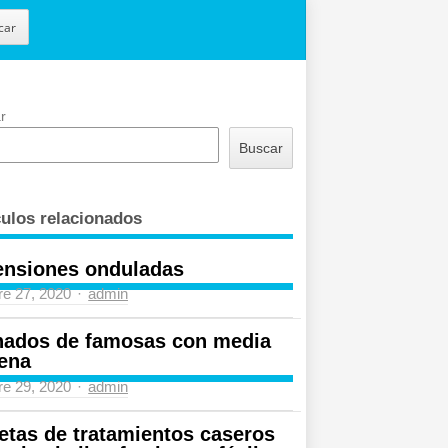
car
r
Buscar
culos relacionados
ensiones onduladas
Author
re 27, 2020
admin
nados de famosas con media
ena
Author
re 29, 2020
admin
etas de tratamientos caseros