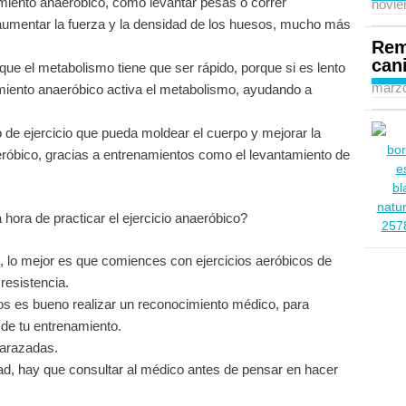
enamiento anaeróbico, como levantar pesas o correr
novie
 aumentar la fuerza y la densidad de los huesos, mucho más
Rem
can
que el metabolismo tiene que ser rápido, porque si es lento
marzo
namiento anaeróbico activa el metabolismo, ayudando a
 de ejercicio que pueda moldear el cuerpo y mejorar la
aeróbico, gracias a entrenamientos como el levantamiento de
 hora de practicar el ejercicio anaeróbico?
o, lo mejor es que comiences con ejercicios aeróbicos de
resistencia.
vos es bueno realizar un reconocimiento médico, para
de tu entrenamiento.
barazadas.
d, hay que consultar al médico antes de pensar en hacer