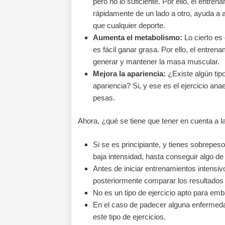
pero no lo suficiente. Por ello, el entr
rápidamente de un lado a otro, ayuda a
que cualquier deporte.
Aumenta el metabolismo:
Lo cierto es 
es fácil ganar grasa. Por ello, el entre
generar y mantener la masa muscular.
Mejora la apariencia:
¿Existe algún tipo
apariencia? Si, y ese es el ejercicio an
pesas.
Ahora, ¿qué se tiene que tener en cuenta a la
Si se es principiante, y tienes sobrepes
baja intensidad, hasta conseguir algo de 
Antes de iniciar entrenamientos intensi
posteriormente comparar los resultados 
No es un tipo de ejercicio apto para em
En el caso de padecer alguna enfermeda
este tipo de ejercicios.