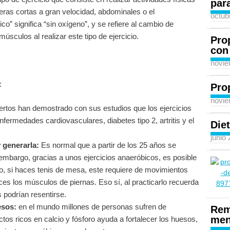
para
reras cortas a gran velocidad, abdominales o el
octub
o” significa “sin oxígeno”, y se refiere al cambio de
úsculos al realizar este tipo de ejercicio.
Pro
con
novie
:
Pro
novie
rtos han demostrado con sus estudios que los ejercicios
ermedades cardiovasculares, diabetes tipo 2, artritis y el
Diet
junio
 generarla:
Es normal que a partir de los 25 años se
mbargo, gracias a unos ejercicios anaeróbicos, es posible
o, si haces tenis de mesa, este requiere de movimientos
eces los músculos de piernas. Eso sí, al practicarlo recuerda
s podrían resentirse.
esos:
en el mundo millones de personas sufren de
Rem
men
tos ricos en calcio y fósforo ayuda a fortalecer los huesos,