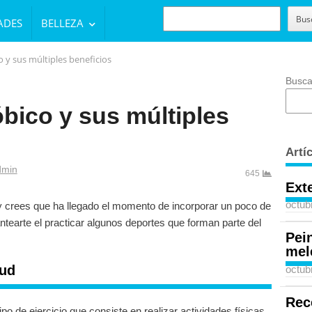
BUSCAR
Bus
ADES
BELLEZA
o y sus múltiples beneficios
Busca
óbico y sus múltiples
Artí
thor
dmin
645
Ext
octub
 crees que ha llegado el momento de incorporar un poco de
antearte el practicar algunos deportes que forman parte del
Pei
mel
lud
octub
Rec
po de ejercicio que consiste en realizar actividades físicas