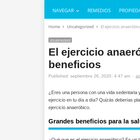
NAVEGAR
REMEDIOS
PROPIED
Home
Uncategorized
El ejercicio anaeróbic
Uncategorized
El ejercicio anaer
beneficios
Au
Published:
septiembre 26, 2020
4:47 am
a
¿Eres una persona con una vida sedentaria y
ejercicio en tu día a día? Quizás deberías pl
ejercicio anaeróbico.
Grandes beneficios para la sa
¿Qué que es el ejercicio anaeróbico? Es un ti