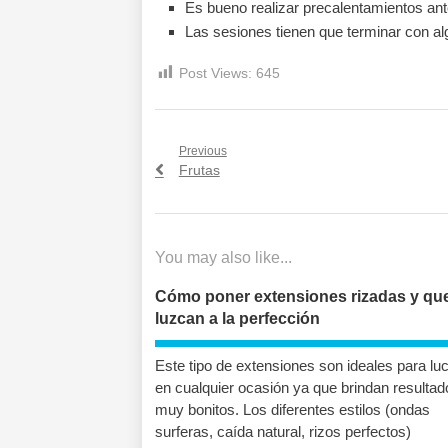
Es bueno realizar precalentamientos antes
Las sesiones tienen que terminar con alg
Post Views:
645
Navegación
Previous
Previous
Frutas
de
post:
entradas
You may also like...
Cómo poner extensiones rizadas y qu
luzcan a la perfección
Este tipo de extensiones son ideales para luc
en cualquier ocasión ya que brindan resultad
muy bonitos. Los diferentes estilos (ondas
surferas, caída natural, rizos perfectos)