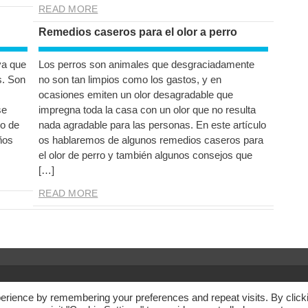
READ MORE
Remedios caseros para el olor a perro
ya que
Los perros son animales que desgraciadamente
s. Son
no son tan limpios como los gastos, y en
ocasiones emiten un olor desagradable que
se
impregna toda la casa con un olor que no resulta
io de
nada agradable para las personas. En este artículo
ños
os hablaremos de algunos remedios caseros para
el olor de perro y también algunos consejos que
[…]
READ MORE
Avi
erience by remembering your preferences and repeat visits. By click