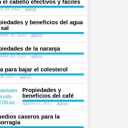
 el cabello efectivos y fáciles
Author
re 29, 2020
admin
piedades y beneficios del agua
 sal
Author
mbre 30, 2020
admin
piedades de la naranja
Author
mbre 30, 2020
admin
a para bajar el colesterol
Author
 28, 2017
admin
Propiedades y
beneficios del café
Author
agosto 27, 2017
admin
edios caseros para la
orragia