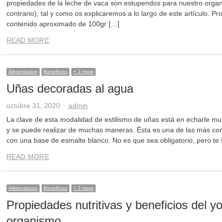
propiedades de la leche de vaca son estupendos para nuestro orga
contrario), tal y como os explicaremos a lo largo de este artículo. P
contenido aproximado de 100gr […]
READ MORE
Alimentacion
Beneficios
+ 2 more
Uñas decoradas al agua
Author
octubre 31, 2020
admin
La clave de esta modalidad de estilismo de uñas está en echarle muc
y se puede realizar de muchas maneras. Ésta es una de las más com
con una base de esmalte blanco. No es que sea obligatorio, pero te f
READ MORE
Alimentacion
Beneficios
+ 2 more
Propiedades nutritivas y beneficios del yo
organismo