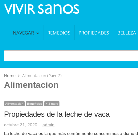
NAVEGAR
REMEDIOS
PROPIEDADES
BELLEZA
BUSCAR
Home
Alimentacion (Page 2)
Alimentacion
Alimentacion
Beneficios
+ 3 more
Propiedades de la leche de vaca
Author
octubre 31, 2020
admin
La leche de vaca es la que más comúnmente consumimos a diario de