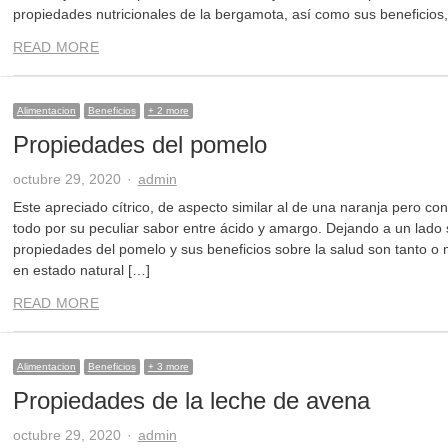
propiedades nutricionales de la bergamota, así como sus beneficios,
READ MORE
Alimentacion
Beneficios
+ 2 more
Propiedades del pomelo
Author
octubre 29, 2020
admin
Este apreciado cítrico, de aspecto similar al de una naranja pero co
todo por su peculiar sabor entre ácido y amargo. Dejando a un lado su 
propiedades del pomelo y sus beneficios sobre la salud son tanto o
en estado natural […]
READ MORE
Alimentacion
Beneficios
+ 3 more
Propiedades de la leche de avena
Author
octubre 29, 2020
admin