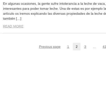
En algunas ocasiones, la gente sufre intolerancia a la leche de vaca,
interesantes para poder tomar leche. Una de estas es por ejemplo la
artículo os iremos explicando las diversas propiedades de la leche 
también […]
READ MORE
Previous page
1
2
3
…
4
Page
Page
Page