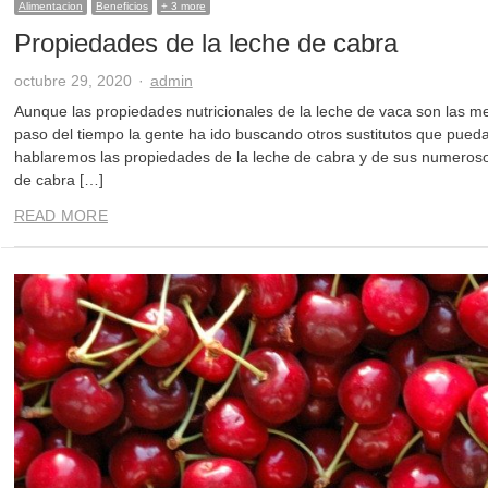
Alimentacion
Beneficios
+ 3 more
Propiedades de la leche de cabra
Author
octubre 29, 2020
admin
Aunque las propiedades nutricionales de la leche de vaca son las m
paso del tiempo la gente ha ido buscando otros sustitutos que pueda
hablaremos las propiedades de la leche de cabra y de sus numeroso
de cabra […]
READ MORE