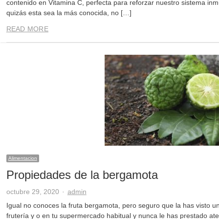
contenido en Vitamina C, perfecta para reforzar nuestro sistema i
quizás esta sea la más conocida, no […]
READ MORE
Alimentacion
Propiedades de la bergamota
Author
octubre 29, 2020
admin
Igual no conoces la fruta bergamota, pero seguro que la has visto u
frutería y o en tu supermercado habitual y nunca le has prestado at