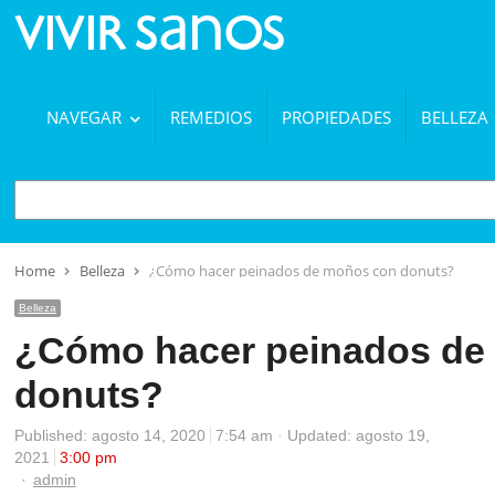
NAVEGAR
REMEDIOS
PROPIEDADES
BELLEZA
BUSCAR
Home
Belleza
¿Cómo hacer peinados de moños con donuts?
Belleza
¿Cómo hacer peinados de
donuts?
Published:
agosto 14, 2020
7:54 am
Updated: agosto 19,
2021
3:00 pm
Author
admin