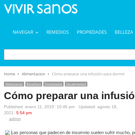
NAVEGAR
REMEDIOS
PROPIEDADES
BELLEZA
BUSCAR
Home
Alimentacion
Cómo preparar una infusión para dormir
Alimentacion
Beneficios
Propiedades
Uncategorized
Cómo preparar una infusió
Published:
enero 11, 2019
10:46 pm
Updated: agosto 18,
2021
5:54 pm
Author
admin
Las personas que padecen de insomnio suelen sufrir mucho, pres