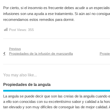
Por cierto, si el insomnio es frecuente debes acudir a un especialis
infusiones son una ayuda a ese tratamiento. Si aún así no consigue
recomendamos estos remedios para dormir.
Post Views:
355
Navegación
Previous
Previous
Next
Propiedades de la infusión de manzanilla
Propie
de
post:
post:
entradas
You may also like...
Propiedades de la angula
La angula se puede decir que son las creías de la anguila cuando 
a ello son conocidas con su excelentísimo sabor y calidad a la hor
tan elevado y son muy difíciles de conseguir las de mejor calidad.