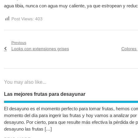
agua tibia, nunca con agua muy caliente, ya que estropean y redu
Post Views:
403
Navegación
Previous
Previous
Next
Looks con extensiones grises
Colores 
de
post:
post:
entradas
You may also like...
Las mejores frutas para desayunar
El desayuno es el momento perfecto para tomar frutas, hemos co
momento del día para ingerir las frutas y hoy vamos a analizar por
desayuno. Por cierto, para que resulte más efectiva la pérdida de
desayuno las frutas […]