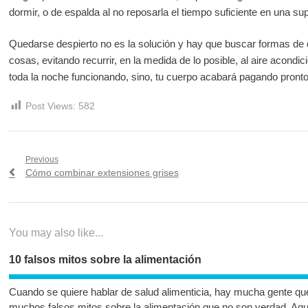
dormir, o de espalda al no reposarla el tiempo suficiente en una sup
Quedarse despierto no es la solución y hay que buscar formas de d
cosas, evitando recurrir, en la medida de lo posible, al aire acond
toda la noche funcionando, sino, tu cuerpo acabará pagando pront
Post Views:
582
Navegación
Previous
Previous
Cómo combinar extensiones grises
de
post:
entradas
You may also like...
10 falsos mitos sobre la alimentación
Cuando se quiere hablar de salud alimenticia, hay mucha gente que
muchos falsos mitos sobre la alimentación que no son verdad. Aqu