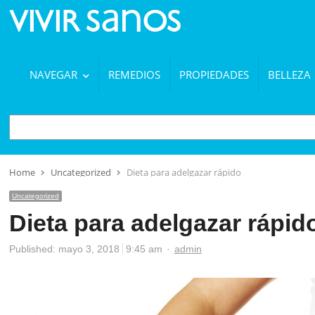
NAVEGAR
REMEDIOS
PROPIEDADES
BELLEZA
BUSCAR
Home
Uncategorized
Dieta para adelgazar rápido
Uncategorized
Dieta para adelgazar rápid
Author
Published:
mayo 3, 2018
9:45 am
admin