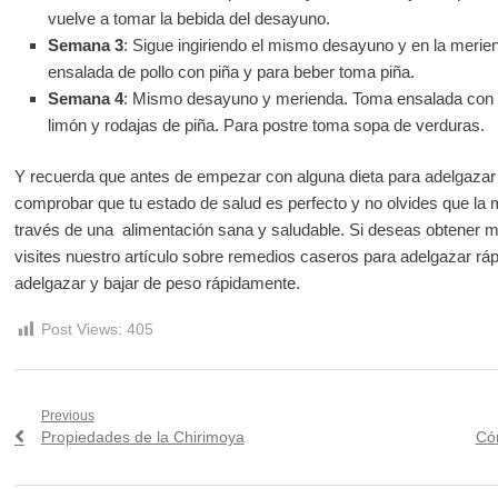
vuelve a tomar la bebida del desayuno.
Semana 3
: Sigue ingiriendo el mismo desayuno y en la meri
ensalada de pollo con piña y para beber toma piña.
Semana 4
: Mismo desayuno y merienda. Toma ensalada con p
limón y rodajas de piña. Para postre toma sopa de verduras.
Y recuerda que antes de empezar con alguna dieta para adelgazar 
comprobar que tu estado de salud es perfecto y no olvides que la
través de una alimentación sana y saludable. Si deseas obtener
visites nuestro artículo sobre remedios caseros para adelgazar rá
adelgazar y bajar de peso rápidamente.
Post Views:
405
Navegación
Previous
Previous
Ne
Propiedades de la Chirimoya
Có
de
post:
pos