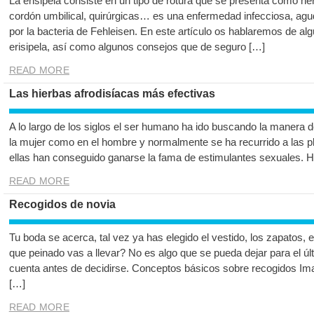
La erisipela consiste en un tipo de rotura que se presenta como her
cordón umbilical, quirúrgicas… es una enfermedad infecciosa, agud
por la bacteria de Fehleisen. En este artículo os hablaremos de a
erisipela, así como algunos consejos que de seguro […]
READ MORE
Las hierbas afrodisíacas más efectivas
A lo largo de los siglos el ser humano ha ido buscando la manera de
la mujer como en el hombre y normalmente se ha recurrido a las pl
ellas han conseguido ganarse la fama de estimulantes sexuales. 
READ MORE
Recogidos de novia
Tu boda se acerca, tal vez ya has elegido el vestido, los zapatos
que peinado vas a llevar? No es algo que se pueda dejar para el úl
cuenta antes de decidirse. Conceptos básicos sobre recogidos Ima
[…]
READ MORE