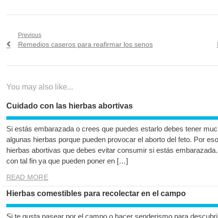
Navegación
Previous
Previous
Remedios caseros para reafirmar los senos
de
post:
entradas
You may also like...
Cuidado con las hierbas abortivas
Si estás embarazada o crees que puedes estarlo debes tener mu
algunas hierbas porque pueden provocar el aborto del feto. Por es
hierbas abortivas que debes evitar consumir si estás embarazada
con tal fin ya que pueden poner en […]
READ MORE
Hierbas comestibles para recolectar en el campo
Si te gusta pasear por el campo o hacer senderismo para descubrir 