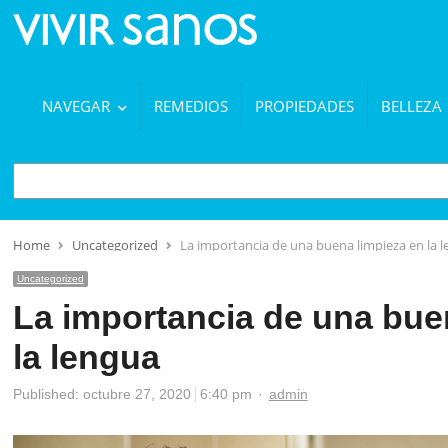
NAVEGAR
REMEDIOS
PROPIEDADES
BELLEZA
BUSCAR
Home
Uncategorized
La importancia de una buena limpieza en la 
Uncategorized
La importancia de una bue
la lengua
Author
Published:
octubre 27, 2020
6:40 pm
admin