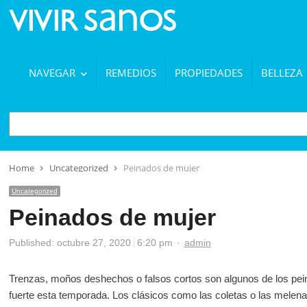
NAVEGAR
REMEDIOS
PROPIEDADES
BELLEZA
BUSCAR
Home
Uncategorized
Peinados de mujer
Uncategorized
Peinados de mujer
Author
Published:
octubre 27, 2020
6:20 pm
admin
Trenzas, moños deshechos o falsos cortos son algunos de los pei
fuerte esta temporada. Los clásicos como las coletas o las melena