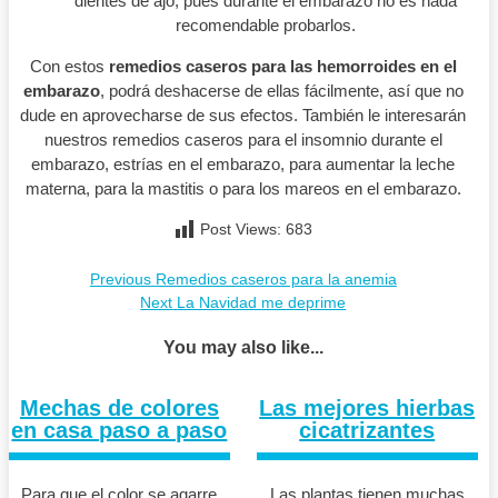
dientes de ajo, pues durante el embarazo no es nada
recomendable probarlos.
Con estos
remedios caseros para las hemorroides en el
embarazo
, podrá deshacerse de ellas fácilmente, así que no
dude en aprovecharse de sus efectos. También le interesarán
nuestros remedios caseros para el insomnio durante el
embarazo, estrías en el embarazo, para aumentar la leche
materna, para la mastitis o para los mareos en el embarazo.
Post Views:
683
Previous
Previous
Remedios caseros para la anemia
Navegación
post:
Next
Next
La Navidad me deprime
de
post:
You may also like...
entradas
Mechas de colores
Las mejores hierbas
en casa paso a paso
cicatrizantes
Para que el color se agarre
Las plantas tienen muchas