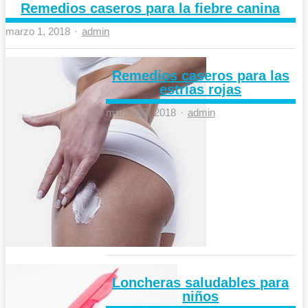
Remedios caseros para la fiebre canina
Author
marzo 1, 2018
admin
Remedios caseros para las
estrías rojas
Author
marzo 27, 2018
admin
Loncheras saludables para
niños