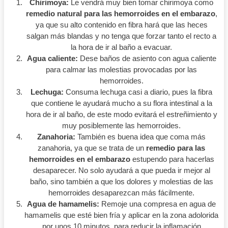
Chirimoya:
Le vendrá muy bien tomar chirimoya como
remedio natural para las hemorroides en el embarazo
,
ya que su alto contenido en fibra hará que las heces
salgan más blandas y no tenga que forzar tanto el recto a
la hora de ir al baño a evacuar.
Agua caliente:
Dese baños de asiento con agua caliente
para calmar las molestias provocadas por las
hemorroides.
Lechuga:
Consuma lechuga casi a diario, pues la fibra
que contiene le ayudará mucho a su flora intestinal a la
hora de ir al baño, de este modo evitará el estreñimiento y
muy posiblemente las hemorroides.
Zanahoria:
También es buena idea que coma más
zanahoria, ya que se trata de un
remedio para las
hemorroides en el embarazo
estupendo para hacerlas
desaparecer. No solo ayudará a que pueda ir mejor al
baño, sino también a que los dolores y molestias de las
hemorroides desaparezcan más fácilmente.
Agua de hamamelis:
Remoje una compresa en agua de
hamamelis que esté bien fría y aplicar en la zona adolorida
por unos 10 minutos, para reducir la inflamación