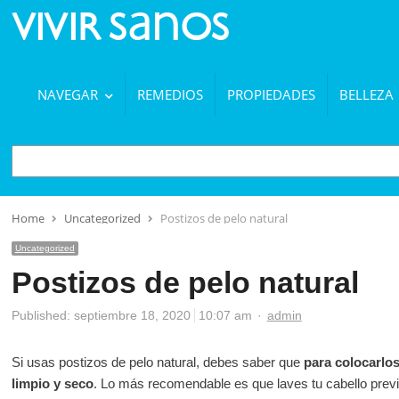
NAVEGAR
REMEDIOS
PROPIEDADES
BELLEZA
BUSCAR
Home
Uncategorized
Postizos de pelo natural
Uncategorized
Postizos de pelo natural
Author
Published:
septiembre 18, 2020
10:07 am
admin
Si usas postizos de pelo natural, debes saber que
para colocarlos
limpio y seco
. Lo más recomendable es que laves tu cabello prev