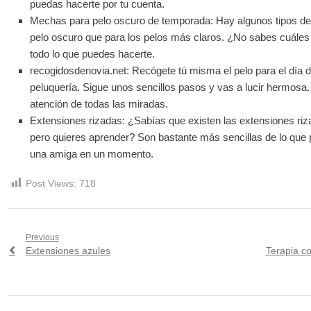
puedas hacerte por tu cuenta.
Mechas para pelo oscuro de temporada: Hay algunos tipos d
pelo oscuro que para los pelos más claros. ¿No sabes cuáles
todo lo que puedes hacerte.
recogidosdenovia.net: Recógete tú misma el pelo para el día d
peluquería. Sigue unos sencillos pasos y vas a lucir hermosa. 
atención de todas las miradas.
Extensiones rizadas: ¿Sabías que existen las extensiones r
pero quieres aprender? Son bastante más sencillas de lo que 
una amiga en un momento.
Post Views:
718
Navegación
Previous
Previous
Next
Extensiones azules
Terapia c
de
post:
post:
entradas