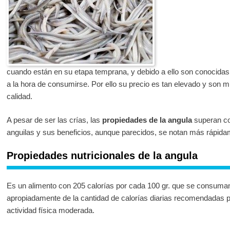
cuando están en su etapa temprana, y debido a ello son conocidas
a la hora de consumirse. Por ello su precio es tan elevado y son mu
calidad.
A pesar de ser las crías, las
propiedades de la angula
superan con
anguilas y sus beneficios, aunque parecidos, se notan más rápida
Propiedades nutricionales de la angula
Es un alimento con 205 calorías por cada 100 gr. que se consuman
apropiadamente de la cantidad de calorías diarias recomendadas p
actividad física moderada.