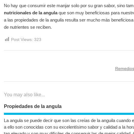
No hay que consumir este manjar solo por su gran sabor, sino tam
nutricionales de la angula
que son muy beneficiosas para nuestro
a las propiedades de la anguila resulta ser mucho más beneficiosa
de nutrientes se reciben.
Post Views:
323
Navegación
Next
Remedios 
de
post:
entradas
You may also like...
Propiedades de la angula
La angula se puede decir que son las creías de la anguila cuando 
a ello son conocidas con su excelentísimo sabor y calidad a la hor
tan elevado y son muy difíciles de conseguir las de mejor calidad.