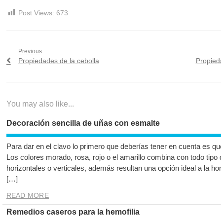
Post Views:
673
Navegación
Previous
Previous
Next
Propiedades de la cebolla
Propieda
de
post:
post:
entradas
You may also like...
Decoración sencilla de uñas con esmalte
Para dar en el clavo lo primero que deberías tener en cuenta es qu
Los colores morado, rosa, rojo o el amarillo combina con todo tipo 
horizontales o verticales, además resultan una opción ideal a la hor
[…]
READ MORE
Remedios caseros para la hemofilia