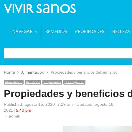
NAVEGAR
REMEDIOS
PROPIEDADES
BELLEZA
BUSCAR
Home
Alimentacion
Propiedades y beneficios del pimiento
Alimentacion
Beneficios
Propiedades
Uncategorized
Propiedades y beneficios d
Published:
agosto 15, 2020
7:29 am
Updated: agosto 18,
2021
5:40 pm
Author
admin