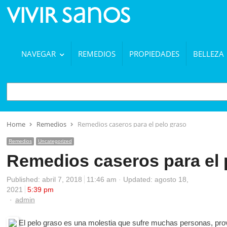
NAVEGAR
REMEDIOS
PROPIEDADES
BELLEZA
BUSCAR
Home
Remedios
Remedios caseros para el pelo graso
Remedios
Uncategorized
Remedios caseros para el 
Published:
abril 7, 2018
11:46 am
Updated: agosto 18,
2021
5:39 pm
Author
admin
El pelo graso es una molestia que sufre muchas personas, pr