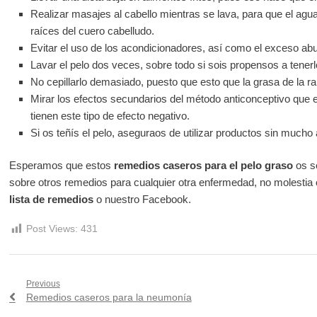
Realizar masajes al cabello mientras se lava, para que el agua
raíces del cuero cabelludo.
Evitar el uso de los acondicionadores, así como el exceso ab
Lavar el pelo dos veces, sobre todo si sois propensos a tene
No cepillarlo demasiado, puesto que esto que la grasa de la raí
Mirar los efectos secundarios del método anticonceptivo que e
tienen este tipo de efecto negativo.
Si os teñís el pelo, aseguraos de utilizar productos sin much
Esperamos que estos
remedios caseros para el pelo graso
os se
sobre otros remedios para cualquier otra enfermedad, no molestia o
lista de remedios
o nuestro Facebook.
Post Views:
431
Navegación
Previous
Previous
Remedios caseros para la neumonía
de
post: