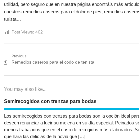
utilidad, pero seguro que en nuestra página encontráis más artícu
nuestros remedios caseros para el dolor de pies, remedios caseros
turista…
Post Views:
462
Navegación
Previous
Previous
Remedios caseros para el codo de tenista
de
post:
entradas
You may also like...
Semirecogidos con trenzas para bodas
Los semirecogidos con trenzas para bodas son la opción ideal par
deseen renunciar a lucir su melena en su día especial. Peinados s
menos trabajados que en el caso de recogidos más elaborados. Sofi
que hará las delicias de la novia que […]