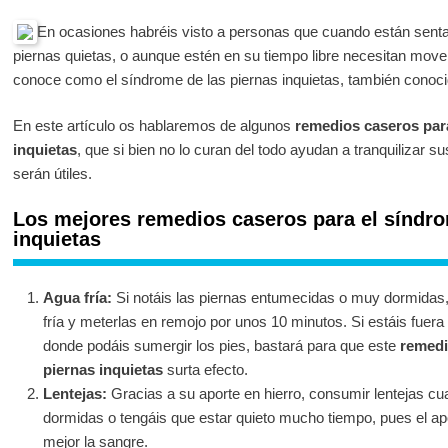
En ocasiones habréis visto a personas que cuando están senta
piernas quietas, o aunque estén en su tiempo libre necesitan mov
conoce como el síndrome de las piernas inquietas, también cono
En este artículo os hablaremos de algunos
remedios caseros para
inquietas
, que si bien no lo curan del todo ayudan a tranquilizar 
serán útiles.
Los mejores remedios caseros para el síndro
inquietas
Agua fría:
Si notáis las piernas entumecidas o muy dormidas, 
fría y meterlas en remojo por unos 10 minutos. Si estáis fuer
donde podáis sumergir los pies, bastará para que este
remedi
piernas inquietas
surta efecto.
Lentejas:
Gracias a su aporte en hierro, consumir lentejas cua
dormidas o tengáis que estar quieto mucho tiempo, pues el ap
mejor la sangre.