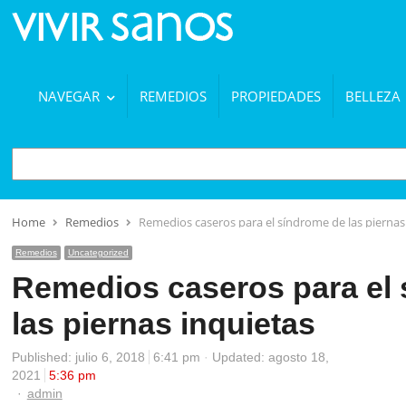
NAVEGAR
REMEDIOS
PROPIEDADES
BELLEZA
BUSCAR
Home
Remedios
Remedios caseros para el síndrome de las piernas
Remedios
Uncategorized
Remedios caseros para el
las piernas inquietas
Published:
julio 6, 2018
6:41 pm
Updated: agosto 18,
2021
5:36 pm
Author
admin