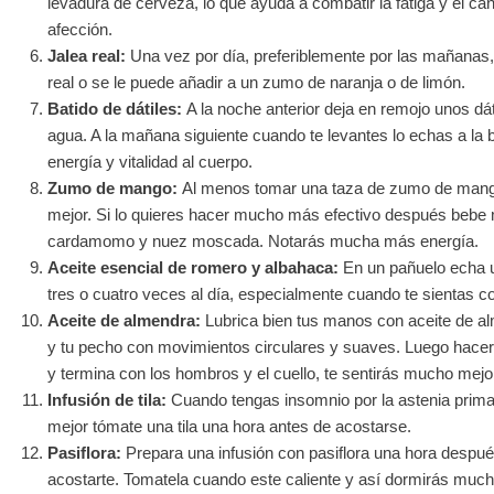
levadura de cerveza, lo que ayuda a combatir la fatiga y el c
afección.
Jalea real:
Una vez por día, preferiblemente por las mañanas,
real o se le puede añadir a un zumo de naranja o de limón.
Batido de dátiles:
A la noche anterior deja en remojo unos dá
agua. A la mañana siguiente cuando te levantes lo echas a la b
energía y vitalidad al cuerpo.
Zumo de mango:
Al menos tomar una taza de zumo de mango
mejor. Si lo quieres hacer mucho más efectivo después bebe 
cardamomo y nuez moscada. Notarás mucha más energía.
Aceite esencial de romero y albahaca:
En un pañuelo echa u
tres o cuatro veces al día, especialmente cuando te sientas c
Aceite de almendra:
Lubrica bien tus manos con aceite de 
y tu pecho con movimientos circulares y suaves. Luego hacer
y termina con los hombros y el cuello, te sentirás mucho mejo
Infusión de tila:
Cuando tengas insomnio por la astenia prima
mejor tómate una tila una hora antes de acostarse.
Pasiflora:
Prepara una infusión con pasiflora una hora despu
acostarte. Tomatela cuando este caliente y así dormirás much