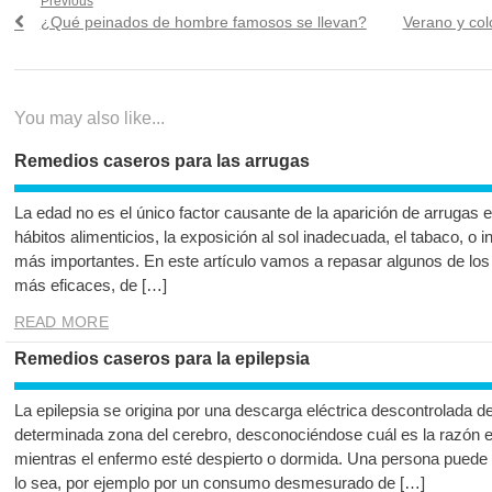
Navegación
Previous
Previous
Next
¿Qué peinados de hombre famosos se llevan?
Verano y col
de
post:
post:
entradas
You may also like...
Remedios caseros para las arrugas
La edad no es el único factor causante de la aparición de arrugas 
hábitos alimenticios, la exposición al sol inadecuada, el tabaco, o 
más importantes. En este artículo vamos a repasar algunos de los
más eficaces, de […]
READ MORE
Remedios caseros para la epilepsia
La epilepsia se origina por una descarga eléctrica descontrolada d
determinada zona del cerebro, desconociéndose cuál es la razón e
mientras el enfermo esté despierto o dormida. Una persona puede s
lo sea, por ejemplo por un consumo desmesurado de […]