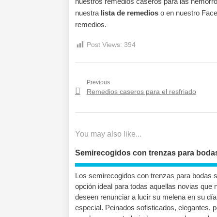
nuestros remedios caseros para las hemorroi
nuestra
lista de remedios
o en nuestro Faceb
remedios.
Post Views:
394
Navegación
Previous
Previous
Remedios caseros para el resfriado
de
post:
entradas
You may also like...
Semirecogidos con trenzas para boda
Los semirecogidos con trenzas para bodas s
opción ideal para todas aquellas novias que 
deseen renunciar a lucir su melena en su día
especial. Peinados sofisticados, elegantes, 