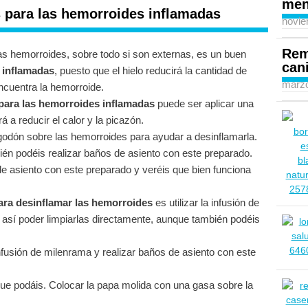
men
 para las hemorroides inflamadas
novie
Rem
las hemorroides, sobre todo si son externas, es un buen
can
 inflamadas
, puesto que el hielo reducirá la cantidad de
marzo
ncuentra la hemorroide.
para las hemorroides inflamadas
puede ser aplicar una
 a reducir el calor y la picazón.
godón sobre las hemorroides para ayudar a desinflamarla.
ién podéis realizar baños de asiento con este preparado.
e asiento con este preparado y veréis que bien funciona
ara desinflamar las hemorroides
es utilizar la infusión de
y así poder limpiarlas directamente, aunque también podéis
fusión de milenrama y realizar baños de asiento con este
que podáis. Colocar la papa molida con una gasa sobre la