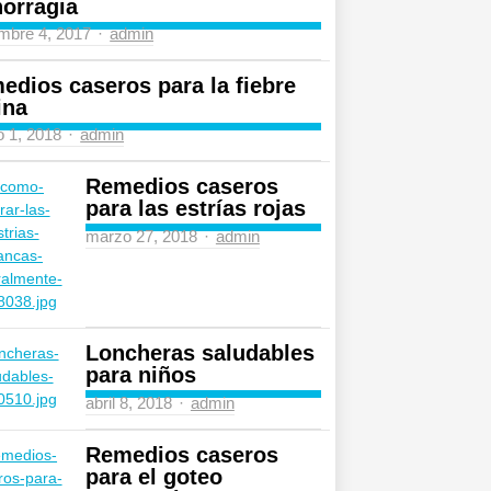
orragia
Author
mbre 4, 2017
admin
edios caseros para la fiebre
ina
Author
 1, 2018
admin
Remedios caseros
para las estrías rojas
Author
marzo 27, 2018
admin
Loncheras saludables
para niños
Author
abril 8, 2018
admin
Remedios caseros
para el goteo