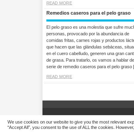
READ MORE
Remedios caseros para el pelo graso
El pelo graso es una molestia que sufre mu
personas, provocado por la abundancia de
comidas fritas, carnes rojas y productos lác
que hacen que las glándulas sebáceas, situ
en el cuero cabelludo, generen una gran cant
de grasa. Para tratarlo, os vamos a hablar d
serie de remedio caseros para el pelo graso 
READ MORE
© 2014 Vivirsanos.com
We use cookies on our website to give you the most relevant exp
“Accept All”, you consent to the use of ALL the cookies. However,