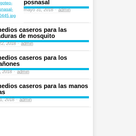
posnasal
Author
mayo 31, 2018
admin
edios caseros para las
aduras de mosquito
Author
 22, 2018
admin
edios caseros para los
añones
Author
4, 2018
admin
edios caseros para las manos
as
Author
31, 2018
admin