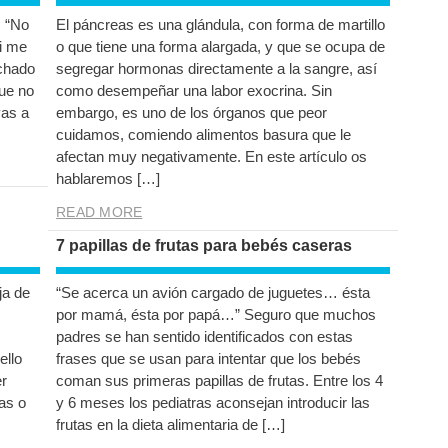
, “No
El páncreas es una glándula, con forma de martillo
ti me
o que tiene una forma alargada, y que se ocupa de
uchado
segregar hormonas directamente a la sangre, así
que no
como desempeñar una labor exocrina. Sin
vas a
embargo, es uno de los órganos que peor
cuidamos, comiendo alimentos basura que le
afectan muy negativamente. En este artículo os
hablaremos […]
READ MORE
7 papillas de frutas para bebés caseras
ja de
“Se acerca un avión cargado de juguetes… ésta
por mamá, ésta por papá…” Seguro que muchos
padres se han sentido identificados con estas
ello
frases que se usan para intentar que los bebés
er
coman sus primeras papillas de frutas. Entre los 4
las o
y 6 meses los pediatras aconsejan introducir las
frutas en la dieta alimentaria de […]