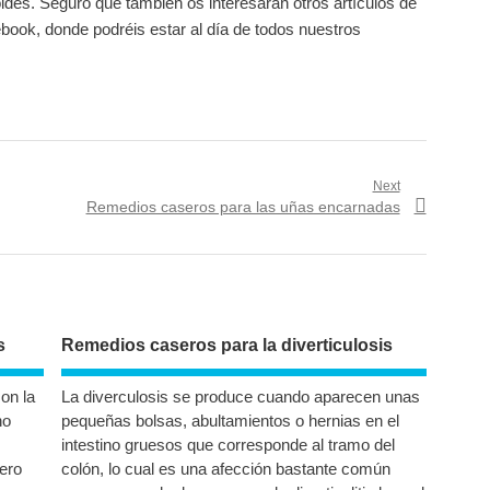
des. Seguro que también os interesarán otros artículos de
ook, donde podréis estar al día de todos nuestros
Next
Next
Remedios caseros para las uñas encarnadas
post:
s
Remedios caseros para la diverticulosis
on la
La diverculosis se produce cuando aparecen unas
no
pequeñas bolsas, abultamientos o hernias en el
intestino gruesos que corresponde al tramo del
pero
colón, lo cual es una afección bastante común