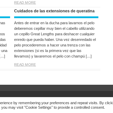
READ MORE
Cuidados de las extensiones de queratina
chas
Antes de entrar en la ducha para lavarnos el pelo
deberemos cepillar muy bien el cabello utilizando
teos
un cepillo Great Lengths para deshacer cualquier
adas
enredo que pueda haber. Una vez desenredado el
idad
pelo procederemos a hacer una trenza con las
e una
extensiones (si es la primera vez que las
[…]
llevamos) y lavaremos el pelo con champú […]
READ MORE
Avi
erience by remembering your preferences and repeat visits. By click
 you may visit "Cookie Settings" to provide a controlled consent.