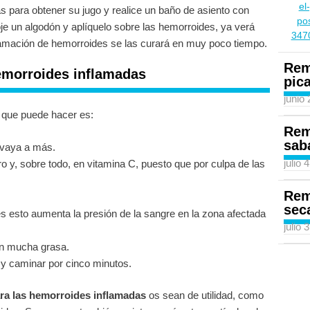
 para obtener su jugo y realice un baño de asiento con
je un algodón y aplíquelo sobre las hemorroides, ya verá
lamación de hemorroides se las curará en muy poco tiempo.
Rem
emorroides inflamadas
pic
junio
r que puede hacer es:
Rem
sab
i vaya a más.
julio 
o y, sobre todo, en vitamina C, puesto que por culpa de las
Rem
sec
es esto aumenta la presión de la sangre en la zona afectada
julio 
an mucha grasa.
 y caminar por cinco minutos.
ra las hemorroides inflamadas
os sean de utilidad, como