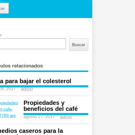
car
r
Buscar
culos relacionados
a para bajar el colesterol
Author
 28, 2017
admin
Propiedades y
beneficios del café
Author
agosto 27, 2017
admin
edios caseros para la