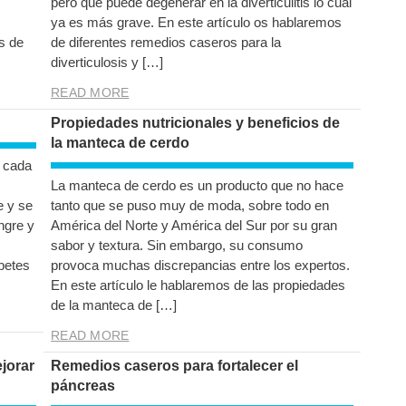
pero que puede degenerar en la diverticulitis lo cual
ya es más grave. En este artículo os hablaremos
as de
de diferentes remedios caseros para la
diverticulosis y […]
READ MORE
Propiedades nutricionales y beneficios de
la manteca de cerdo
 cada
La manteca de cerdo es un producto que no hace
e y se
tanto que se puso muy de moda, sobre todo en
ngre y
América del Norte y América del Sur por su gran
sabor y textura. Sin embargo, su consumo
betes
provoca muchas discrepancias entre los expertos.
En este artículo le hablaremos de las propiedades
de la manteca de […]
READ MORE
ejorar
Remedios caseros para fortalecer el
páncreas