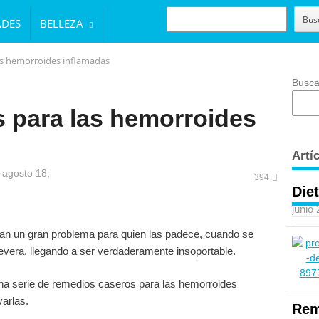
BUSCAR
Bus
ADES
BELLEZA
as hemorroides inflamadas
Busca
 para las hemorroides
Artí
 agosto 18,
394
Diet
junio
tan un gran problema para quien las padece, cuando se
evera, llegando a ser verdaderamente insoportable.
una serie de remedios caseros para las hemorroides
arlas.
Rem