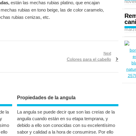
novie
adas,
están las mechas rubias platino, que encajan
 mechas rubias en tono beige, las de color caramelo,
Rem
chas rubias cenizas, etc.
can
marzo
Next
Next
Colores para el cabello
post:
Propiedades de la angula
de la
La angula se puede decir que son las creías de la
y
anguila cuando están en su etapa temprana, y
ísimo
debido a ello son conocidas con su excelentísimo
ello
sabor y calidad a la hora de consumirse. Por ello