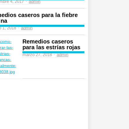
Author
mbre 4, 2017
admin
edios caseros para la fiebre
ina
Author
 1, 2018
admin
Remedios caseros
para las estrías rojas
Author
marzo 27, 2018
admin