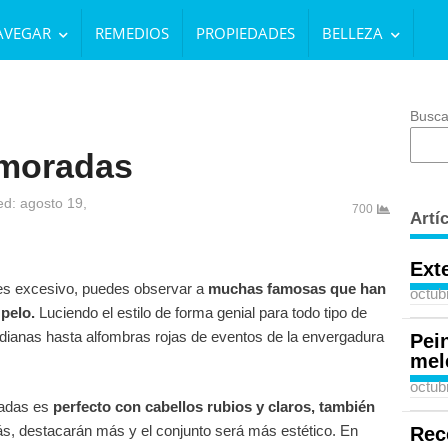
AVEGAR
REMEDIOS
PROPIEDADES
BELLEZA
Busca
 moradas
d: agosto 19,
700
Artí
Ext
es excesivo, puedes observar a
muchas famosas que han
octub
pelo.
Luciendo el estilo de forma genial para todo tipo de
dianas hasta alfombras rojas de eventos de la envergadura
Pei
mel
octub
radas es
perfecto con cabellos rubios y claros, también
s, destacarán más y el conjunto será más estético. En
Rec