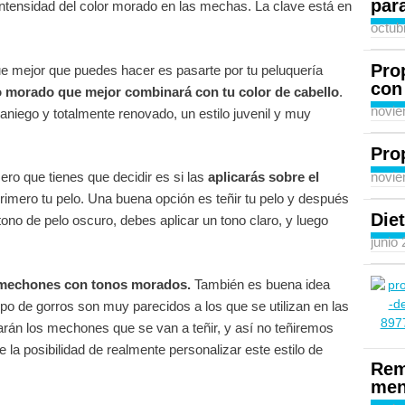
para
 intensidad del color morado en las mechas. La clave está en
octub
Pro
e mejor que puedes hacer es pasarte por tu peluquería
con
o morado que mejor combinará con tu color de cabello
.
novie
niego y totalmente renovado, un estilo juvenil y muy
Pro
novie
mero que tienes que decidir es si las
aplicarás sobre el
primero tu pelo. Una buena opción es teñir tu pelo y después
Diet
ono de pelo oscuro, debes aplicar un tono claro, y luego
junio
 mechones con tonos morados.
También es buena idea
po de gorros son muy parecidos a los que se utilizan en las
arán los mechones que se van a teñir, y así no teñiremos
la posibilidad de realmente personalizar este estilo de
Rem
men