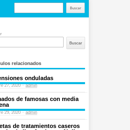
BUSCAR
Buscar
r
Buscar
culos relacionados
ensiones onduladas
Author
re 27, 2020
admin
nados de famosas con media
ena
Author
re 29, 2020
admin
etas de tratamientos caseros