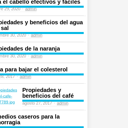
 el cabello efectivos y fáciles
Author
re 29, 2020
admin
piedades y beneficios del agua
 sal
Author
mbre 30, 2020
admin
piedades de la naranja
Author
mbre 30, 2020
admin
a para bajar el colesterol
Author
 28, 2017
admin
Propiedades y
beneficios del café
Author
agosto 27, 2017
admin
edios caseros para la
orragia