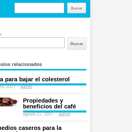
BUSCAR
Buscar
r
Buscar
culos relacionados
a para bajar el colesterol
Author
 28, 2017
admin
Propiedades y
beneficios del café
Author
agosto 27, 2017
admin
edios caseros para la