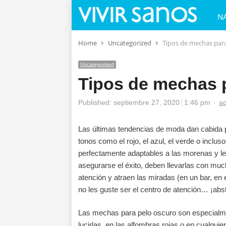
N
Home
Uncategorized
Tipos de mechas para
Uncategorized
Tipos de mechas 
Au
Published:
septiembre 27, 2020
1:46 pm
a
Las últimas tendencias de moda dan cabida p
tonos como el rojo, el azul, el verde o incl
perfectamente adaptables a las morenas y les
asegurarse el éxito, deben llevarlas con mu
atención y atraen las miradas (en un bar, en e
no les guste ser el centro de atención… ¡abs
Las mechas para pelo oscuro son especialmen
lucirlas en las alfombras rojas o en cualquie