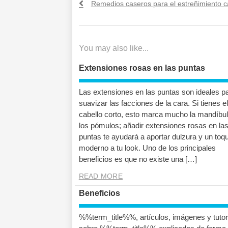
Previous
Remedios caseros para el estreñimiento c
de
post:
entradas
You may also like...
Extensiones rosas en las puntas
Las extensiones en las puntas son ideales p
suavizar las facciones de la cara. Si tienes el
cabello corto, esto marca mucho la mandíbul
los pómulos; añadir extensiones rosas en la
puntas te ayudará a aportar dulzura y un toq
moderno a tu look. Uno de los principales
beneficios es que no existe una […]
READ MORE
Beneficios
%%term_title%%, artículos, imágenes y tutor