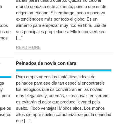
sanas para nuestro cuerpo. Quizás no todo el
on
mundo conozca este alimento, puesto que es de
origen americano. Sin embargo, poco a poco va
extendiéndose más por todo el globo. Es un
todos
alimento para empezar muy rico en fibra, una de
bos de
sus principales propiedades. Ello lo convierte en
emos
[…]
READ MORE
e
Peinados de novia con tiara
Para empezar con las fantásticas ideas de
iga
peinados para ese día tan especial encontrareis
uy
los recogidos que os convertirán en las novias
, pero
más elegantes y, además, si os casáis en verano,
os evitarán el calor que produce llevar el pelo
que os
suelto. ¡Todo ventajas! Moños altos. Los moños
aseros
altos siempre suelen caracterizarse por la seriedad
que […]