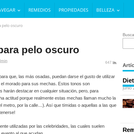
AVEGAR
REMEDIOS
PROPIEDADES
BELLEZA
 pelo oscuro
Busca
para pelo oscuro
thor
dmin
647
Artí
ara que, las más osadas, puedan darse el gusto de utilizar
Diet
uso el morado para sus mechas. Estos tonos son
junio
 harán destacar en cualquier situación, pero, para
cha actitud porque realmente estas mechas llaman mucho la
l metro, por la calle…). Así que tímidas o aquellas a las que
tenerse!
te utilizadas por las celebridades, las cuales suelen
Rem
r evento al que acudan.