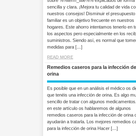
sobre %%term_title%% explicados de forma
sencilla y clara. ¡Mejora tu calidad de vida c
nuestros consejos! Disminuir el presupuesto
familiar es un objetivo frecuente en nuestros
hogares. Este ahorro intentamos tenerlo en 
los aspectos pero especialmente en los reci
suministros. Siendo así, es normal que tom
medidas para […]
READ MORE
Remedios caseros para la infección d
orina
Es posible que en un análisis el médico os d
que tenéis una infección de orina. Es algo m
sencillo de tratar con algunos medicamentos
en este artículo os hablaremos de algunos
remedios caseros para la infección de orina 
ayudarán a tratarla. Los mejores remedios c
para la infección de orina Hacer […]