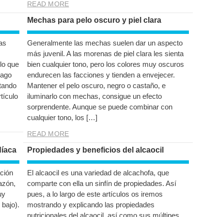
READ MORE
Mechas para pelo oscuro y piel clara
as
Generalmente las mechas suelen dar un aspecto
más juvenil. A las morenas de piel clara les sienta
lo que
bien cualquier tono, pero los colores muy oscuros
lago
endurecen las facciones y tienden a envejecer.
tando
Mantener el pelo oscuro, negro o castaño, e
tículo
iluminarlo con mechas, consigue un efecto
sorprendente. Aunque se puede combinar con
cualquier tono, los […]
READ MORE
díaca
Propiedades y beneficios del alcaocil
ción
El alcaocil es una variedad de alcachofa, que
razón,
comparte con ella un sinfín de propiedades. Así
uy
pues, a lo largo de este artículos os iremos
 bajo).
mostrando y explicando las propiedades
nutricionales del alcaocil, así como sus múltipes