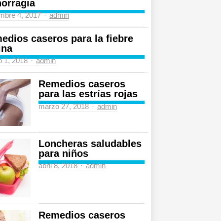
orragia
Author
mbre 4, 2017
admin
edios caseros para la fiebre
ina
Author
 1, 2018
admin
Remedios caseros
para las estrías rojas
Author
marzo 27, 2018
admin
Loncheras saludables
para niños
Author
abril 8, 2018
admin
Remedios caseros