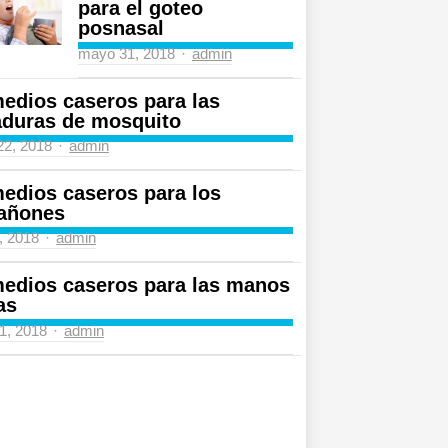
para el goteo
posnasal
Author
mayo 31, 2018
admin
edios caseros para las
aduras de mosquito
Author
 22, 2018
admin
edios caseros para los
añones
Author
4, 2018
admin
edios caseros para las manos
as
Author
31, 2018
admin