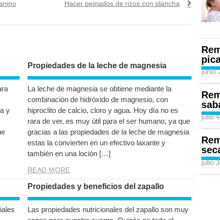
Next
anino
Hacer peinados de rizos con plancha
post:
Rem
pic
Propiedades de la leche de magnesia
junio
ara
La leche de magnesia se obtiene mediante la
Rem
combinación de hidróxido de magnesio, con
sab
a y
hiproclito de calcio, cloro y agua. Hoy día no es
julio 
s
rara de ver, es muy útil para el ser humano, ya que
ue
gracias a las propiedades de la leche de magnesia
Rem
estas la convierten en un efectivo laxante y
sec
también en una loción […]
julio 
READ MORE
Propiedades y beneficios del zapallo
iales
Las propiedades nutricionales del zapallo son muy