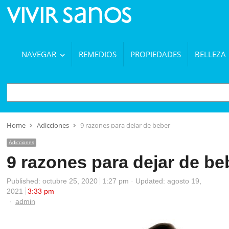
NAVEGAR
REMEDIOS
PROPIEDADES
BELLEZA
BUSCAR
Home
Adicciones
9 razones para dejar de beber
Adicciones
9 razones para dejar de be
Published:
octubre 25, 2020
1:27 pm
Updated: agosto 19,
2021
3:33 pm
Author
admin