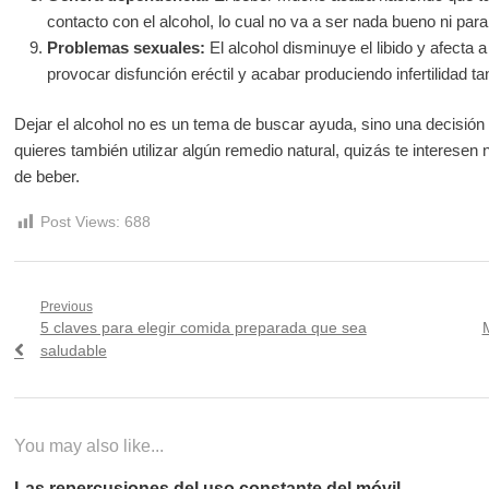
contacto con el alcohol, lo cual no va a ser nada bueno ni para
Problemas sexuales:
El alcohol disminuye el libido y afecta a
provocar disfunción eréctil y acabar produciendo infertilidad t
Dejar el alcohol no es un tema de buscar ayuda, sino una decisión p
quieres también utilizar algún remedio natural, quizás te interese
de beber.
Post Views:
688
Navegación
Previous
Previous
N
5 claves para elegir comida preparada que sea
de
post:
p
saludable
entradas
You may also like...
Las repercusiones del uso constante del móvil