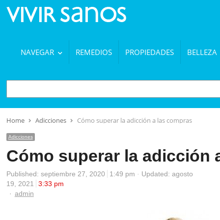
NAVEGAR
REMEDIOS
PROPIEDADES
BELLEZA
BUSCAR
Home
Adicciones
Cómo superar la adicción a las compras
Adicciones
Cómo superar la adicción 
Published:
septiembre 27, 2020
1:49 pm
Updated: agosto
19, 2021
3:33 pm
Author
admin