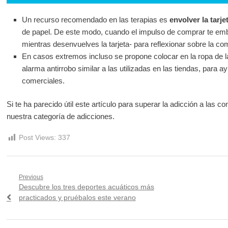
Un recurso recomendado en las terapias es
envolver la tarje
de papel. De este modo, cuando el impulso de comprar te emba
mientras desenvuelves la tarjeta- para reflexionar sobre la co
En casos extremos incluso se propone colocar en la ropa de l
alarma antirrobo similar a las utilizadas en las tiendas, para ay
comerciales.
Si te ha parecido útil este artículo para superar la adicción a las
nuestra categoría de adicciones.
Post Views:
337
Navegación
Previous
Previous
Descubre los tres deportes acuáticos más
de
post:
practicados y pruébalos este verano
entradas