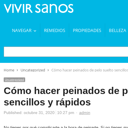
NAVEGAR
REMEDIOS
PROPIEDADES
BELLEZA
BUSCAR
Home
Uncategorized
Cómo hacer peinados de pelo suelto sencillos
Uncategorized
Cómo hacer peinados de p
sencillos y rápidos
Author
Published:
octubre 31, 2020
10:27 pm
admin
No tienes por qué complicarte a la hora de peinarte. Si no tienes