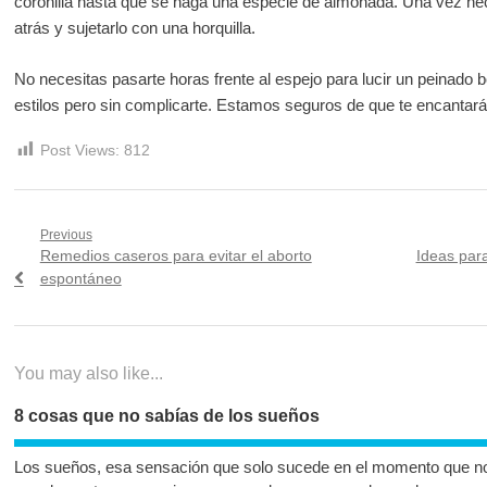
coronilla hasta que se haga una especie de almohada. Una vez h
atrás y sujetarlo con una horquilla.
No necesitas pasarte horas frente al espejo para lucir un peinado 
estilos pero sin complicarte. Estamos seguros de que te encantará 
Post Views:
812
Navegación
Previous
Previous
Next
Remedios caseros para evitar el aborto
Ideas para
de
post:
post:
espontáneo
entradas
You may also like...
8 cosas que no sabías de los sueños
Los sueños, esa sensación que solo sucede en el momento que n