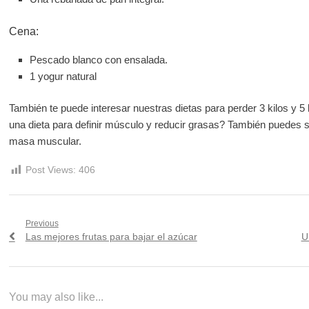
Cena:
Pescado blanco con ensalada.
1 yogur natural
También te puede interesar nuestras dietas para perder 3 kilos y 
una dieta para definir músculo y reducir grasas? También puedes s
masa muscular.
Post Views:
406
Navegación
Previous
Previous
N
Las mejores frutas para bajar el azúcar
U
de
post:
po
entradas
You may also like...