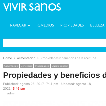
NAVEGAR
REMEDIOS
PROPIEDADES
BELLEZA
BUSCAR
Home
Alimentacion
Propiedades y beneficios de la aceituna
Alimentacion
Beneficios
Propiedades
Uncategorized
Propiedades y beneficios d
Published:
agosto 26, 2017
7:11 pm
Updated: agosto 18,
2021
5:46 pm
Author
admin