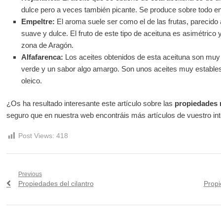
dulce pero a veces también picante. Se produce sobre todo en
Empeltre:
El aroma suele ser como el de las frutas, parecido
suave y dulce. El fruto de este tipo de aceituna es asimétrico 
zona de Aragón.
Alfafarenca:
Los aceites obtenidos de esta aceituna son muy 
verde y un sabor algo amargo. Son unos aceites muy estables 
oleico.
¿Os ha resultado interesante este artículo sobre las
propiedades n
seguro que en nuestra web encontráis más artículos de vuestro int
Post Views:
418
Navegación
Previous
Previous
Next
Propiedades del cilantro
Propi
de
post:
post:
entradas